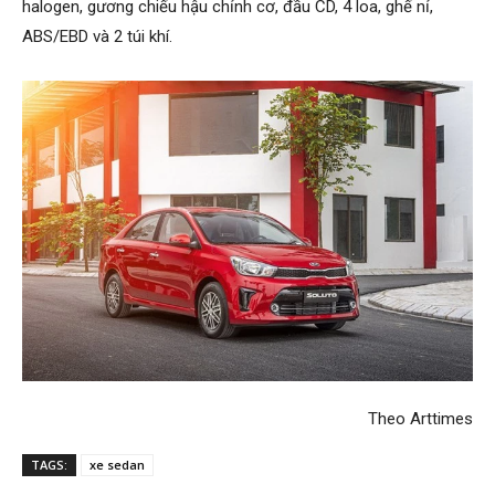
halogen, gương chiếu hậu chỉnh cơ, đầu CD, 4 loa, ghế nỉ,
ABS/EBD và 2 túi khí.
Theo Arttimes​
TAGS:
xe sedan