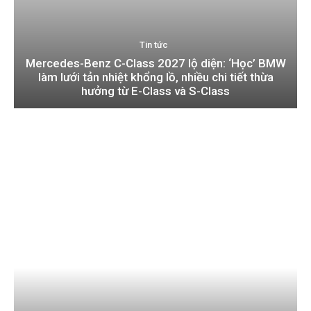
Tin tức
Mercedes-Benz C-Class 2027 lộ diện: ‘Học’ BMW
làm lưới tản nhiệt khổng lồ, nhiều chi tiết thừa
hưởng từ E-Class và S-Class