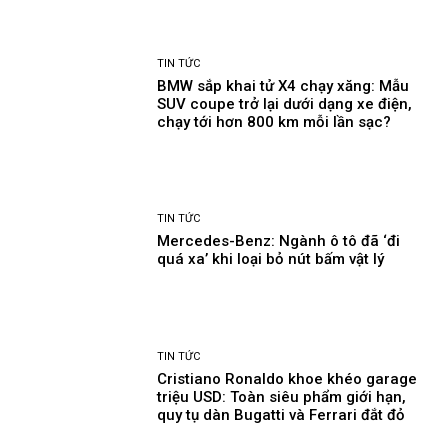
TIN TỨC
BMW sắp khai tử X4 chạy xăng: Mẫu
SUV coupe trở lại dưới dạng xe điện,
chạy tới hơn 800 km mỗi lần sạc?
TIN TỨC
Mercedes-Benz: Ngành ô tô đã ‘đi
quá xa’ khi loại bỏ nút bấm vật lý
TIN TỨC
Cristiano Ronaldo khoe khéo garage
triệu USD: Toàn siêu phẩm giới hạn,
quy tụ dàn Bugatti và Ferrari đắt đỏ