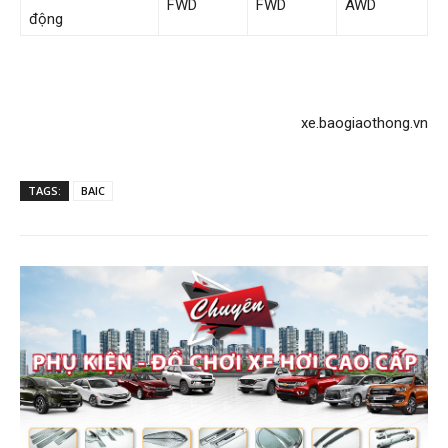
FWD
FWD
AWD
động
xe.baogiaothong.vn
TAGS:
BAIC