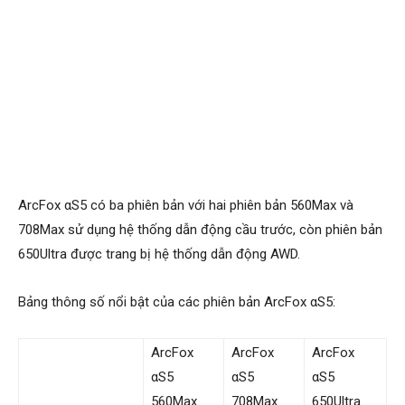
ArcFox αS5 có ba phiên bản với hai phiên bản 560Max và
708Max sử dụng hệ thống dẫn động cầu trước, còn phiên bản
650Ultra được trang bị hệ thống dẫn động AWD.
Bảng thông số nổi bật của các phiên bản ArcFox αS5:
ArcFox
ArcFox
ArcFox
αS5
αS5
αS5
560Max
708Max
650Ultra