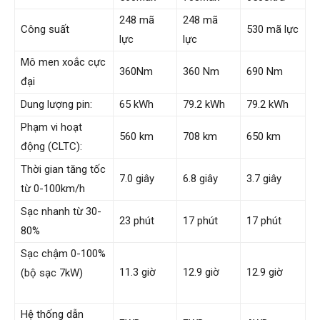
248 mã
248 mã
Công suất
530 mã lực
lực
lực
Mô men xoắc cực
360Nm
360 Nm
690 Nm
đại
Dung lượng pin:
65 kWh
79.2 kWh
79.2 kWh
Phạm vi hoạt
560 km
708 km
650 km
động (CLTC):
Thời gian tăng tốc
7.0 giây
6.8 giây
3.7 giây
từ 0-100km/h
Sạc nhanh từ 30-
23 phút
17 phút
17 phút
80%
Sạc chậm 0-100%
11.3 giờ
12.9 giờ
12.9 giờ
(bộ sạc 7kW)
Hệ thống dẫn