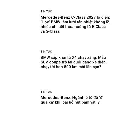
TIN TỨC
Mercedes-Benz C-Class 2027 lộ diện:
‘Học’ BMW làm lưới tản nhiệt khổng lồ,
nhiều chi tiết thừa hưởng từ E-Class
và S-Class
TIN TỨC
BMW sắp khai tử X4 chạy xăng: Mẫu
SUV coupe trở lại dưới dạng xe điện,
chạy tới hơn 800 km mỗi lần sạc?
TIN TỨC
Mercedes-Benz: Ngành ô tô đã ‘đi
quá xa’ khi loại bỏ nút bấm vật lý