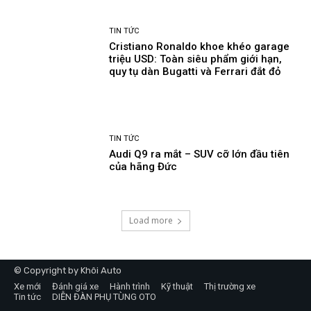
TIN TỨC
Cristiano Ronaldo khoe khéo garage
triệu USD: Toàn siêu phẩm giới hạn,
quy tụ dàn Bugatti và Ferrari đắt đỏ
TIN TỨC
Audi Q9 ra mắt – SUV cỡ lớn đầu tiên
của hãng Đức
Load more
© Copyright by Khôi Auto
Xe mới
Đánh giá xe
Hành trình
Kỹ thuật
Thị trường xe
Tin tức
DIỄN ĐÀN PHỤ TÙNG OTO