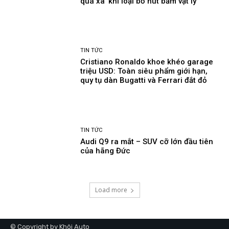
quá xa’ khi loại bỏ nút bấm vật lý
TIN TỨC
Cristiano Ronaldo khoe khéo garage
triệu USD: Toàn siêu phẩm giới hạn,
quy tụ dàn Bugatti và Ferrari đắt đỏ
TIN TỨC
Audi Q9 ra mắt – SUV cỡ lớn đầu tiên
của hãng Đức
Load more
© Copyright by Khôi Auto