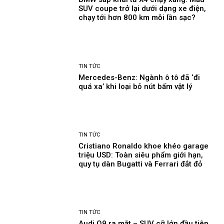
SUV coupe trở lại dưới dạng xe điện,
chạy tới hơn 800 km mỗi lần sạc?
TIN TỨC
Mercedes-Benz: Ngành ô tô đã ‘đi
quá xa’ khi loại bỏ nút bấm vật lý
TIN TỨC
Cristiano Ronaldo khoe khéo garage
triệu USD: Toàn siêu phẩm giới hạn,
quy tụ dàn Bugatti và Ferrari đắt đỏ
TIN TỨC
Audi Q9 ra mắt – SUV cỡ lớn đầu tiên