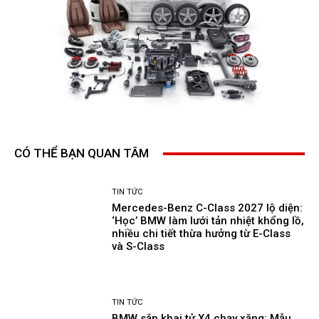
CÓ THỂ BẠN QUAN TÂM
TIN TỨC
Mercedes-Benz C-Class 2027 lộ diện:
‘Học’ BMW làm lưới tản nhiệt khổng lồ,
nhiều chi tiết thừa hưởng từ E-Class
và S-Class
TIN TỨC
BMW sắp khai tử X4 chạy xăng: Mẫu