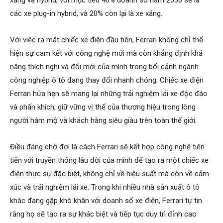
xăng và hybrid, với mục tiêu 40% doanh số năm 2030 sẽ là
các xe plug-in hybrid, và 20% còn lại là xe xăng.
Với việc ra mắt chiếc xe điện đầu tiên, Ferrari không chỉ thể
hiện sự cam kết với công nghệ mới mà còn khẳng định khả
năng thích nghi và đổi mới của mình trong bối cảnh ngành
công nghiệp ô tô đang thay đổi nhanh chóng. Chiếc xe điện
Ferrari hứa hẹn sẽ mang lại những trải nghiệm lái xe độc đáo
và phấn khích, giữ vững vị thế của thương hiệu trong lòng
người hâm mộ và khách hàng siêu giàu trên toàn thế giới.
Điều đáng chờ đợi là cách Ferrari sẽ kết hợp công nghệ tiên
tiến với truyền thống lâu đời của mình để tạo ra một chiếc xe
điện thực sự đặc biệt, không chỉ về hiệu suất mà còn về cảm
xúc và trải nghiệm lái xe. Trong khi nhiều nhà sản xuất ô tô
khác đang gặp khó khăn với doanh số xe điện, Ferrari tự tin
rằng họ sẽ tạo ra sự khác biệt và tiếp tục duy trì đỉnh cao