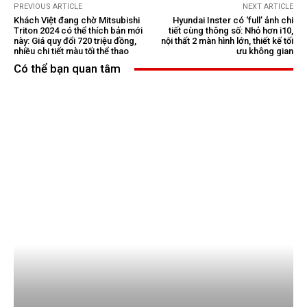
PREVIOUS ARTICLE
NEXT ARTICLE
Khách Việt đang chờ Mitsubishi
Hyundai Inster có ‘full’ ảnh chi
Triton 2024 có thể thích bản mới
tiết cùng thông số: Nhỏ hơn i10,
này: Giá quy đổi 720 triệu đồng,
nội thất 2 màn hình lớn, thiết kế tối
nhiều chi tiết màu tối thể thao
ưu không gian
Có thể bạn quan tâm