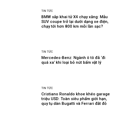
TIN TỨC
BMW sắp khai tử X4 chạy xăng: Mẫu
SUV coupe trở lại dưới dạng xe điện,
chạy tới hơn 800 km mỗi lần sạc?
TIN TỨC
Mercedes-Benz: Ngành ô tô đã ‘đi
quá xa’ khi loại bỏ nút bấm vật lý
TIN TỨC
Cristiano Ronaldo khoe khéo garage
triệu USD: Toàn siêu phẩm giới hạn,
quy tụ dàn Bugatti và Ferrari đắt đỏ