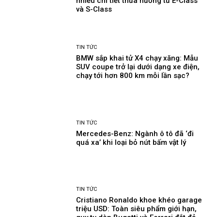
nhiều chi tiết thừa hưởng từ E-Class
và S-Class
TIN TỨC
BMW sắp khai tử X4 chạy xăng: Mẫu
SUV coupe trở lại dưới dạng xe điện,
chạy tới hơn 800 km mỗi lần sạc?
TIN TỨC
Mercedes-Benz: Ngành ô tô đã ‘đi
quá xa’ khi loại bỏ nút bấm vật lý
TIN TỨC
Cristiano Ronaldo khoe khéo garage
triệu USD: Toàn siêu phẩm giới hạn,