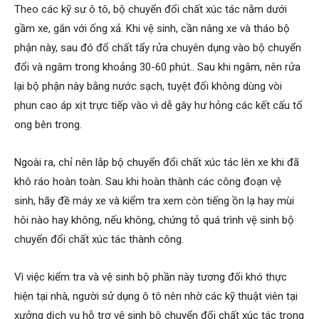
Theo các kỹ sư ô tô, bộ chuyển đổi chất xúc tác nằm dưới
gầm xe, gắn với ống xả. Khi vệ sinh, cần nâng xe và tháo bộ
phận này, sau đó đổ chất tẩy rửa chuyên dụng vào bộ chuyển
đổi và ngâm trong khoảng 30-60 phút.. Sau khi ngâm, nên rửa
lại bộ phận này bằng nước sạch, tuyệt đối không dùng vòi
phun cao áp xịt trực tiếp vào vì dễ gây hư hỏng các kết cấu tổ
ong bên trong.
Ngoài ra, chỉ nên lắp bộ chuyển đổi chất xúc tác lên xe khi đã
khô ráo hoàn toàn. Sau khi hoàn thành các công đoạn vệ
sinh, hãy đề máy xe và kiểm tra xem còn tiếng ồn lạ hay mùi
hôi nào hay không, nếu không, chứng tỏ quá trình vệ sinh bộ
chuyển đổi chất xúc tác thành công.
Vì việc kiểm tra và vệ sinh bộ phần này tương đối khó thực
hiện tại nhà, người sử dụng ô tô nên nhờ các kỹ thuật viên tại
xưởng dịch vụ hỗ trợ vệ sinh bộ chuyển đổi chất xúc tác trong