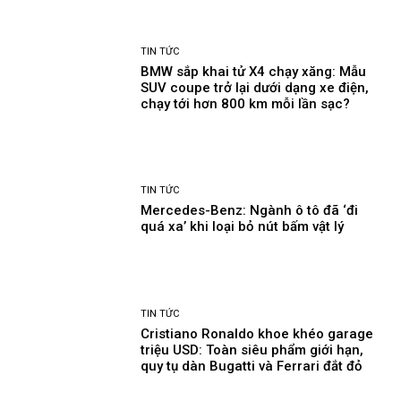
TIN TỨC
BMW sắp khai tử X4 chạy xăng: Mẫu
SUV coupe trở lại dưới dạng xe điện,
chạy tới hơn 800 km mỗi lần sạc?
TIN TỨC
Mercedes-Benz: Ngành ô tô đã ‘đi
quá xa’ khi loại bỏ nút bấm vật lý
TIN TỨC
Cristiano Ronaldo khoe khéo garage
triệu USD: Toàn siêu phẩm giới hạn,
quy tụ dàn Bugatti và Ferrari đắt đỏ