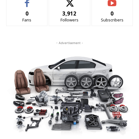
0
3,912
0
Fans
Followers
Subscribers
- Advertisement -