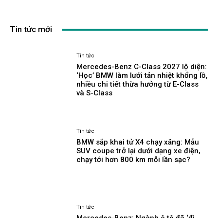
Tin tức mới
Tin tức
Mercedes-Benz C-Class 2027 lộ diện:
‘Học’ BMW làm lưới tản nhiệt khổng lồ,
nhiều chi tiết thừa hưởng từ E-Class
và S-Class
Tin tức
BMW sắp khai tử X4 chạy xăng: Mẫu
SUV coupe trở lại dưới dạng xe điện,
chạy tới hơn 800 km mỗi lần sạc?
Tin tức
Mercedes-Benz: Ngành ô tô đã ‘đi