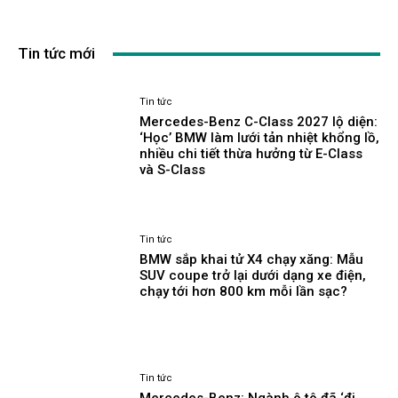
Tin tức mới
Tin tức
Mercedes-Benz C-Class 2027 lộ diện:
‘Học’ BMW làm lưới tản nhiệt khổng lồ,
nhiều chi tiết thừa hưởng từ E-Class
và S-Class
Tin tức
BMW sắp khai tử X4 chạy xăng: Mẫu
SUV coupe trở lại dưới dạng xe điện,
chạy tới hơn 800 km mỗi lần sạc?
Tin tức
Mercedes-Benz: Ngành ô tô đã ‘đi