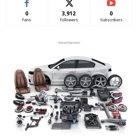
0
3,912
0
Fans
Followers
Subscribers
- Advertisement -