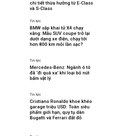
chi tiết thừa hưởng từ E-Class
và S-Class
Tin tức
BMW sắp khai tử X4 chạy
xăng: Mẫu SUV coupe trở lại
dưới dạng xe điện, chạy tới
hơn 800 km mỗi lần sạc?
Tin tức
Mercedes-Benz: Ngành ô tô
đã ‘đi quá xa’ khi loại bỏ nút
bấm vật lý
Tin tức
Cristiano Ronaldo khoe khéo
garage triệu USD: Toàn siêu
phẩm giới hạn, quy tụ dàn
Bugatti và Ferrari đắt đỏ