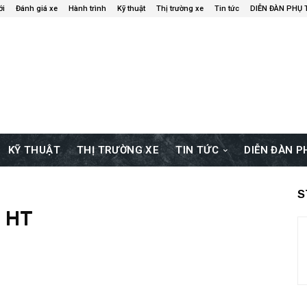
ới
Đánh giá xe
Hành trình
Kỹ thuật
Thị trường xe
Tin tức
DIỄN ĐÀN PHỤ
KỸ THUẬT
THỊ TRƯỜNG XE
TIN TỨC
DIỄN ĐÀN 
S
 HT