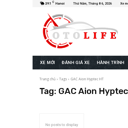
C
29.1
Hanoi
Thứ Năm, Tháng 8 6, 2026
Xe m
XE MỚI
ĐÁNH GIÁ XE
HÀNH TRÌNH
Trang chủ
Tags
GAC Aion Hyptec HT
Tag:
GAC Aion Hyptec
No posts to display