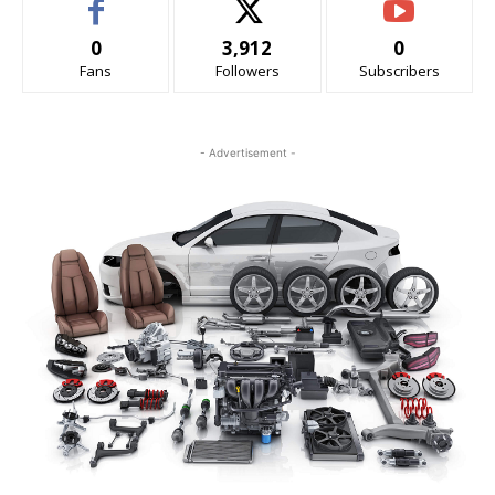
0
3,912
0
Fans
Followers
Subscribers
- Advertisement -