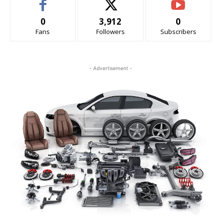
0
3,912
0
Fans
Followers
Subscribers
- Advertisement -