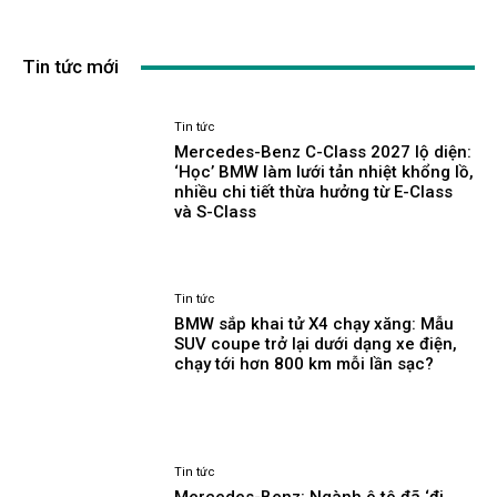
Tin tức mới
Tin tức
Mercedes-Benz C-Class 2027 lộ diện:
‘Học’ BMW làm lưới tản nhiệt khổng lồ,
nhiều chi tiết thừa hưởng từ E-Class
và S-Class
Tin tức
BMW sắp khai tử X4 chạy xăng: Mẫu
SUV coupe trở lại dưới dạng xe điện,
chạy tới hơn 800 km mỗi lần sạc?
Tin tức
Mercedes-Benz: Ngành ô tô đã ‘đi