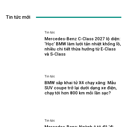
Tin tức mới
Tin tức
Mercedes-Benz C-Class 2027 lộ diện:
‘Học’ BMW làm lưới tản nhiệt khổng lồ,
nhiều chi tiết thừa hưởng từ E-Class
và S-Class
Tin tức
BMW sắp khai tử X4 chạy xăng: Mẫu
SUV coupe trở lại dưới dạng xe điện,
chạy tới hơn 800 km mỗi lần sạc?
Tin tức
Mercedes-Benz: Ngành ô tô đã ‘đi