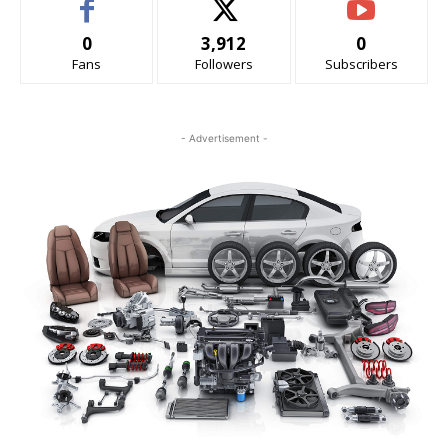
0
3,912
0
Fans
Followers
Subscribers
- Advertisement -