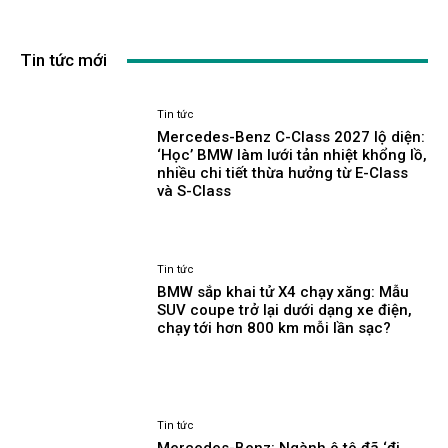
Tin tức mới
Tin tức
Mercedes-Benz C-Class 2027 lộ diện:
‘Học’ BMW làm lưới tản nhiệt khổng lồ,
nhiều chi tiết thừa hưởng từ E-Class
và S-Class
Tin tức
BMW sắp khai tử X4 chạy xăng: Mẫu
SUV coupe trở lại dưới dạng xe điện,
chạy tới hơn 800 km mỗi lần sạc?
Tin tức
Mercedes-Benz: Ngành ô tô đã ‘đi