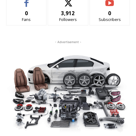
0
3,912
0
Fans
Followers
Subscribers
- Advertisement -