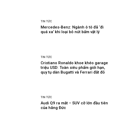
TIN TỨC
Mercedes-Benz: Ngành ô tô đã ‘đi
quá xa’ khi loại bỏ nút bấm vật lý
TIN TỨC
Cristiano Ronaldo khoe khéo garage
triệu USD: Toàn siêu phẩm giới hạn,
quy tụ dàn Bugatti và Ferrari đắt đỏ
TIN TỨC
Audi Q9 ra mắt – SUV cỡ lớn đầu tiên
của hãng Đức