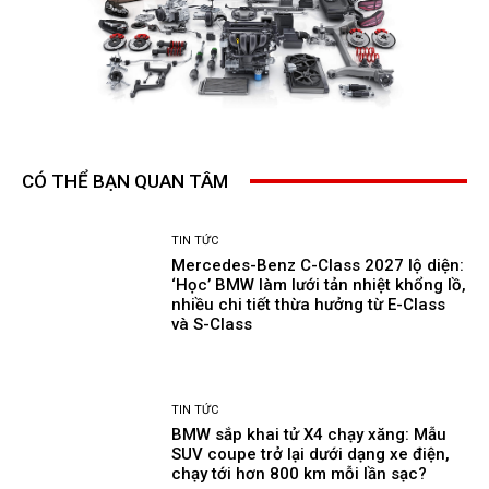
CÓ THỂ BẠN QUAN TÂM
TIN TỨC
Mercedes-Benz C-Class 2027 lộ diện:
‘Học’ BMW làm lưới tản nhiệt khổng lồ,
nhiều chi tiết thừa hưởng từ E-Class
và S-Class
TIN TỨC
BMW sắp khai tử X4 chạy xăng: Mẫu
SUV coupe trở lại dưới dạng xe điện,
chạy tới hơn 800 km mỗi lần sạc?