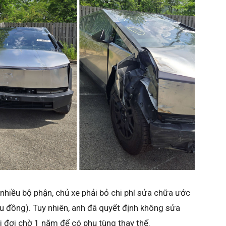
 nhiều bộ phận, chủ xe phải bỏ chi phí sửa chữa ước
u đồng). Tuy nhiên, anh đã quyết định không sửa
ải đợi chờ 1 năm để có phụ tùng thay thế.