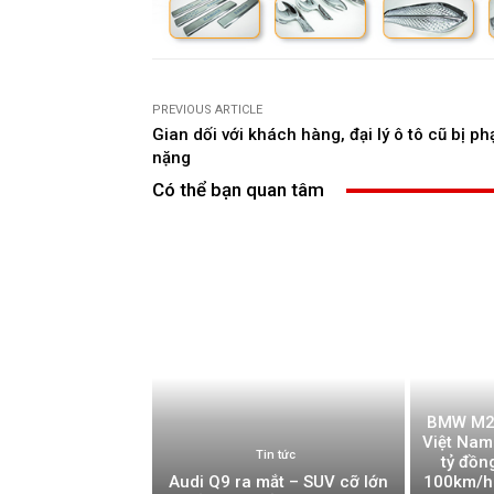
PREVIOUS ARTICLE
Gian dối với khách hàng, đại lý ô tô cũ bị ph
nặng
Có thể bạn quan tâm
BMW M2 đ
Việt Nam
Tin tức
tỷ đồn
Audi Q9 ra mắt – SUV cỡ lớn
100km/h 