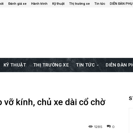
mới
Đánh giá xe
Hành trình
Kỹ thuật
Thị trường xe
Tin tức
DIỄN ĐÀN PHỤ
KỸ THUẬT
THỊ TRƯỜNG XE
TIN TỨC
DIỄN ĐÀN 
S
 vỡ kính, chủ xe dài cổ chờ
1285
0