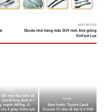
NEXT ARTICLE
ạt
Skoda nhá hàng mẫu SUV mới, khá giống
VinFast Lux
Tin tức
ời mới đầu tiên về
Tin tức
: Giá không dưới 4,1
g, mạnh 480hp, 0-
Xem trước Toyota Land
chi 4 giây, thêm lựa
Cruiser FJ vừa về đại lý ở Việt