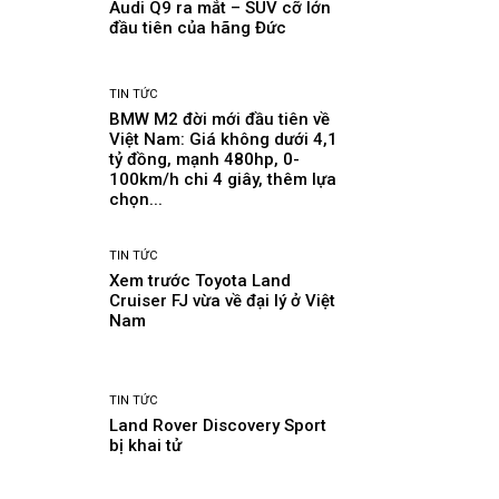
Audi Q9 ra mắt – SUV cỡ lớn
đầu tiên của hãng Đức
TIN TỨC
BMW M2 đời mới đầu tiên về
Việt Nam: Giá không dưới 4,1
tỷ đồng, mạnh 480hp, 0-
100km/h chi 4 giây, thêm lựa
chọn...
TIN TỨC
Xem trước Toyota Land
Cruiser FJ vừa về đại lý ở Việt
Nam
TIN TỨC
Land Rover Discovery Sport
bị khai tử