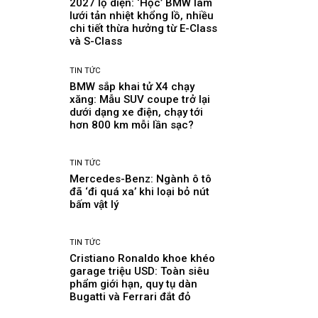
2027 lộ diện: ‘Học’ BMW làm
lưới tản nhiệt khổng lồ, nhiều
chi tiết thừa hưởng từ E-Class
và S-Class
TIN TỨC
BMW sắp khai tử X4 chạy
xăng: Mẫu SUV coupe trở lại
dưới dạng xe điện, chạy tới
hơn 800 km mỗi lần sạc?
TIN TỨC
Mercedes-Benz: Ngành ô tô
đã ‘đi quá xa’ khi loại bỏ nút
bấm vật lý
TIN TỨC
Cristiano Ronaldo khoe khéo
garage triệu USD: Toàn siêu
phẩm giới hạn, quy tụ dàn
Bugatti và Ferrari đắt đỏ