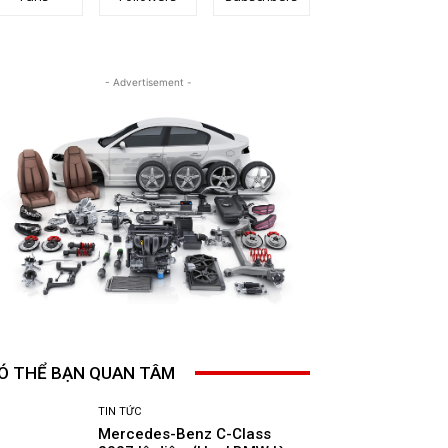
- Advertisement -
Ó THỂ BẠN QUAN TÂM
TIN TỨC
Mercedes-Benz C-Class