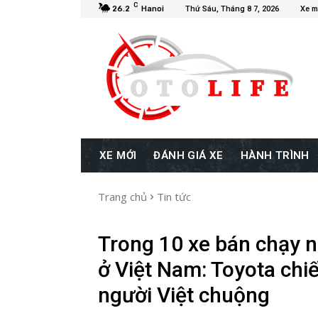
C
26.2
Hanoi
Thứ Sáu, Tháng 8 7, 2026
Xe m
XE MỚI
ĐÁNH GIÁ XE
HÀNH TRÌNH
Trang chủ
Tin tức
Trong 10 xe bán chạy nh
ở Việt Nam: Toyota chi
người Việt chuộng