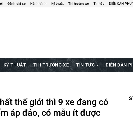
ới
Đánh giá xe
Hành trình
Kỹ thuật
Thị trường xe
Tin tức
DIỄN ĐÀN PHỤ
KỸ THUẬT
THỊ TRƯỜNG XE
TIN TỨC
DIỄN ĐÀN 
S
ất thế giới thì 9 xe đang có
ếm áp đảo, có mẫu ít được