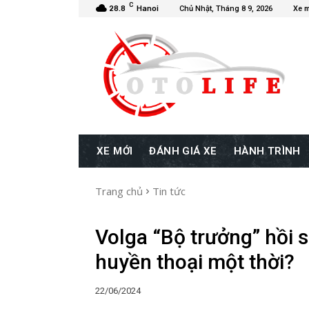
C
28.8
Hanoi
Chủ Nhật, Tháng 8 9, 2026
Xe m
XE MỚI
ĐÁNH GIÁ XE
HÀNH TRÌNH
Trang chủ
Tin tức
Volga “Bộ trưởng” hồi s
huyền thoại một thời?
22/06/2024