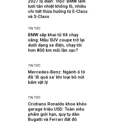
2027 lộ diện: ‘Học’ BMW làm
lưới tản nhiệt khổng lồ, nhiều
chi tiết thừa hưởng từ E-Class
và S-Class
TIN TỨC
BMW sắp khai tử X4 chạy
xăng: Mẫu SUV coupe trở lại
dưới dạng xe điện, chạy tới
hơn 800 km mỗi lần sạc?
TIN TỨC
Mercedes-Benz: Ngành ô tô
đã ‘đi quá xa’ khi loại bỏ nút
bấm vật lý
TIN TỨC
Cristiano Ronaldo khoe khéo
garage triệu USD: Toàn siêu
phẩm giới hạn, quy tụ dàn
Bugatti và Ferrari đắt đỏ