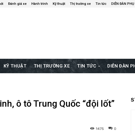
ới
Đánh giá xe
Hành trình
Kỹ thuật
Thị trường xe
Tin tức
DIỄN ĐÀN PHỤ
KỸ THUẬT
THỊ TRƯỜNG XE
TIN TỨC
DIỄN ĐÀN 
S
inh, ô tô Trung Quốc “đội lốt”
1475
0