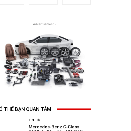
- Advertisement -
Ó THỂ BẠN QUAN TÂM
TIN TỨC
Mercedes-Benz C-Class