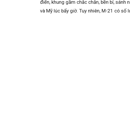
điển, khung gầm chắc chắn, bền bỉ, sánh 
và Mỹ lúc bấy giờ. Tuy nhiên, M-21 có số 