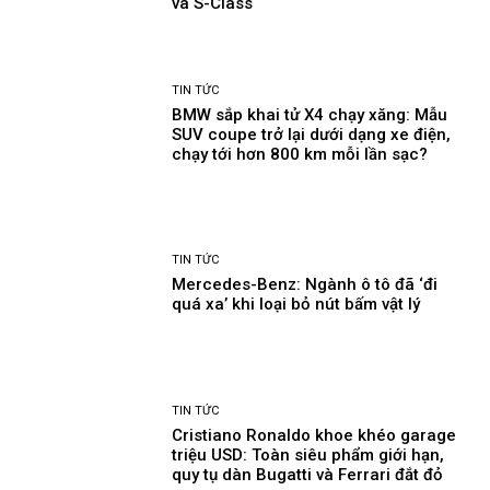
và S-Class
TIN TỨC
BMW sắp khai tử X4 chạy xăng: Mẫu
SUV coupe trở lại dưới dạng xe điện,
chạy tới hơn 800 km mỗi lần sạc?
TIN TỨC
Mercedes-Benz: Ngành ô tô đã ‘đi
quá xa’ khi loại bỏ nút bấm vật lý
TIN TỨC
Cristiano Ronaldo khoe khéo garage
triệu USD: Toàn siêu phẩm giới hạn,
quy tụ dàn Bugatti và Ferrari đắt đỏ