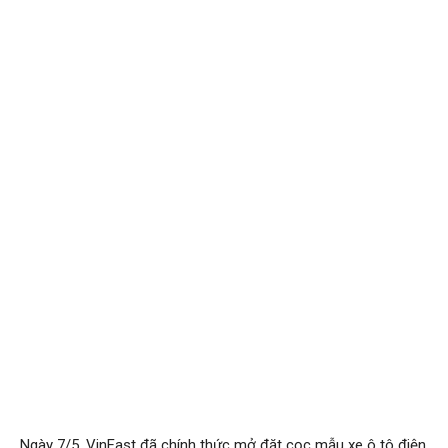
Ngày 7/5, VinFast đã chính thức mở đặt cọc mẫu xe ô tô điện