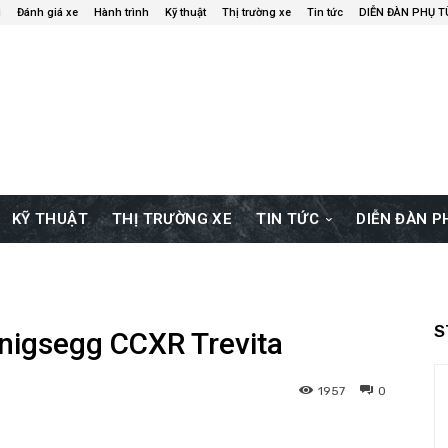
i
Đánh giá xe
Hành trình
Kỹ thuật
Thị trường xe
Tin tức
DIỄN ĐÀN PHỤ 
KỸ THUẬT
THỊ TRƯỜNG XE
TIN TỨC
DIỄN ĐÀN 
S
enigsegg CCXR Trevita
1957
0