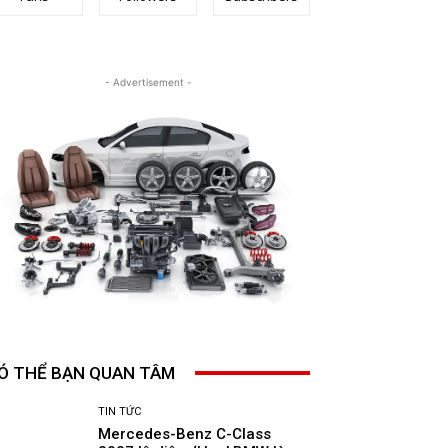
- Advertisement -
Ó THỂ BẠN QUAN TÂM
TIN TỨC
Mercedes-Benz C-Class