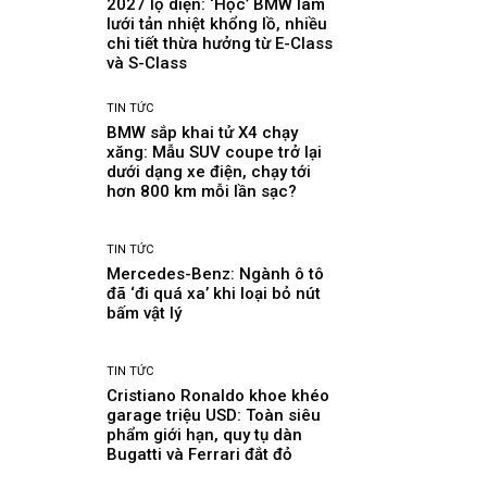
2027 lộ diện: ‘Học’ BMW làm
lưới tản nhiệt khổng lồ, nhiều
chi tiết thừa hưởng từ E-Class
và S-Class
TIN TỨC
BMW sắp khai tử X4 chạy
xăng: Mẫu SUV coupe trở lại
dưới dạng xe điện, chạy tới
hơn 800 km mỗi lần sạc?
TIN TỨC
Mercedes-Benz: Ngành ô tô
đã ‘đi quá xa’ khi loại bỏ nút
bấm vật lý
TIN TỨC
Cristiano Ronaldo khoe khéo
garage triệu USD: Toàn siêu
phẩm giới hạn, quy tụ dàn
Bugatti và Ferrari đắt đỏ