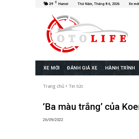
C
29
Hanoi
Thứ Năm, Tháng 8 6, 2026
Xe mớ
XE MỚI
ĐÁNH GIÁ XE
HÀNH TRÌNH
Trang chủ
Tin tức
‘Ba màu trắng’ của Ko
26/09/2022