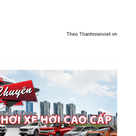
tâm cỡ lớn nằm chung khung kính. Cụm điều khiển
nơi để đồ tiện lợi.