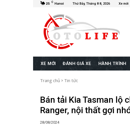
C
25
Hanoi
Thứ Bảy, Tháng 8 8, 2026
Xe mới
XE MỚI
ĐÁNH GIÁ XE
HÀNH TRÌNH
Trang chủ
Tin tức
Bán tải Kia Tasman lộ ch
Ranger, nội thất gợi nh
28/08/2024