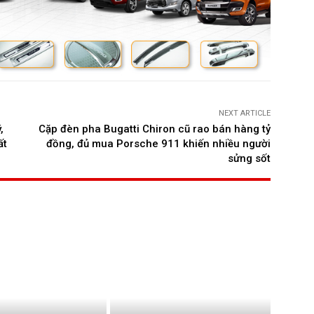
 đoán dùng động cơ 2.2L 4 xy-lanh tăng áp dầu
t 198 mã lực, mô-men xoắn 440Nm.