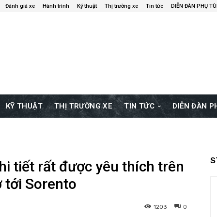
Đánh giá xe
Hành trình
Kỹ thuật
Thị trường xe
Tin tức
DIỄN ĐÀN PHỤ T
KỸ THUẬT
THỊ TRƯỜNG XE
TIN TỨC
DIỄN ĐÀN 
S
i tiết rất được yêu thích trên
ớ tới Sorento
1203
0