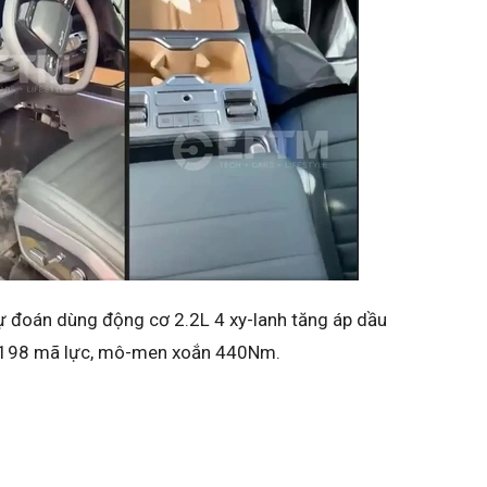
ữa năm nay ở một lần lộ diện thử nghiệm khác. Khi đó,
 cột vô lăng tích hợp cần chuyển số, bảng đồng hồ