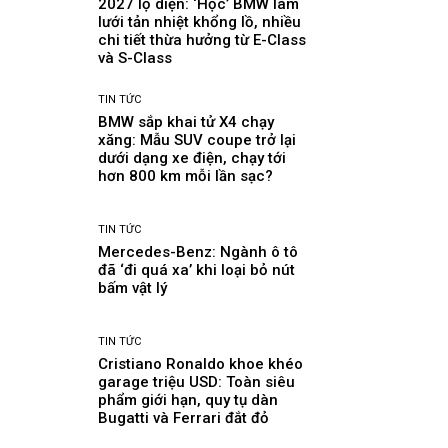
2027 lộ diện: ‘Học’ BMW làm
lưới tản nhiệt khổng lồ, nhiều
chi tiết thừa hưởng từ E-Class
và S-Class
TIN TỨC
BMW sắp khai tử X4 chạy
xăng: Mẫu SUV coupe trở lại
dưới dạng xe điện, chạy tới
hơn 800 km mỗi lần sạc?
TIN TỨC
Mercedes-Benz: Ngành ô tô
đã ‘đi quá xa’ khi loại bỏ nút
bấm vật lý
TIN TỨC
Cristiano Ronaldo khoe khéo
garage triệu USD: Toàn siêu
phẩm giới hạn, quy tụ dàn
Bugatti và Ferrari đắt đỏ