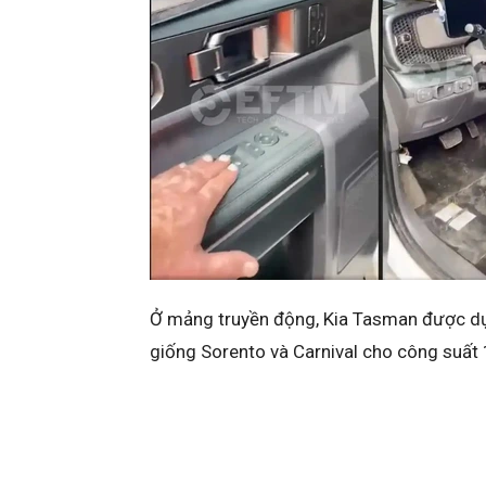
Giao diện táp lô thực tế đã lộ diện từ gi
dòng bán tải này trang bị vô lăng mới với