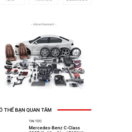
- Advertisement -
Ó THỂ BẠN QUAN TÂM
TIN TỨC
Mercedes-Benz C-Class