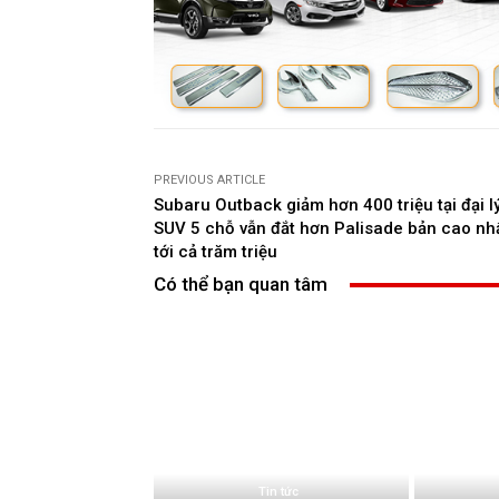
Ở mảng truyền động, Kia Tasman được dự
giống Sorento và Carnival cho công suấ