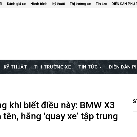
ới
Đánh giá xe
Hành trình
Kỹ thuật
Thị trường xe
Tin tức
DIỄN ĐÀN PHỤ
KỸ THUẬT
THỊ TRƯỜNG XE
TIN TỨC
DIỄN ĐÀN 
S
g khi biết điều này: BMW X3
 tên, hãng ‘quay xe’ tập trung