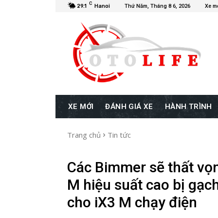
C
29.1
Hanoi
Thứ Năm, Tháng 8 6, 2026
Xe m
XE MỚI
ĐÁNH GIÁ XE
HÀNH TRÌNH
Trang chủ
Tin tức
Các Bimmer sẽ thất vọn
M hiệu suất cao bị gạch
cho iX3 M chạy điện