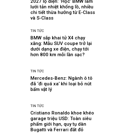
2027 lộ diện: ‘Học’ BMW làm
lưới tản nhiệt khổng lồ, nhiều
chi tiết thừa hưởng từ E-Class
và S-Class
TIN TỨC
BMW sắp khai tử X4 chạy
xăng: Mẫu SUV coupe trở lại
dưới dạng xe điện, chạy tới
hơn 800 km mỗi lần sạc?
TIN TỨC
Mercedes-Benz: Ngành ô tô
đã ‘đi quá xa’ khi loại bỏ nút
bấm vật lý
TIN TỨC
Cristiano Ronaldo khoe khéo
garage triệu USD: Toàn siêu
phẩm giới hạn, quy tụ dàn
Bugatti và Ferrari đắt đỏ