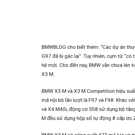
BMWBLOG cho biết thêm: “Các dự án thườn
G97 đã bị gác lại”. Tuy nhiên, cụm từ “có
hệ mới. Cho đến nay, BMW vẫn chưa lên tiế
X3 M.
BMW X3 M và X3 M Competition hiệu suất
mã nội bộ lần lượt là F97 và F98. Khác v
và X4 M40i, động cơ S58 sử dụng bộ tăng
M đều sử dụng hộp số tự động 8 cấp do Z
BMW X3 M có công suất 473 mã lực và 