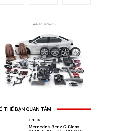
- Advertisement -
Ó THỂ BẠN QUAN TÂM
TIN TỨC
Mercedes-Benz C-Class