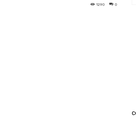
1290
0
C