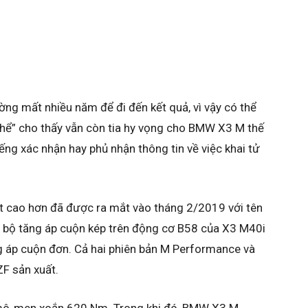
g mất nhiều năm để đi đến kết quả, vì vậy có thể
 thể” cho thấy vẫn còn tia hy vọng cho BMW X3 M thế
ng xác nhận hay phủ nhận thông tin về việc khai tử
 cao hơn đã được ra mắt vào tháng 2/2019 với tên
ới bộ tăng áp cuộn kép trên động cơ B58 của X3 M40i
 áp cuộn đơn. Cả hai phiên bản M Performance và
F sản xuất.
mô-men xoắn 620 Nm. Trong khi đó, BMW X3 M