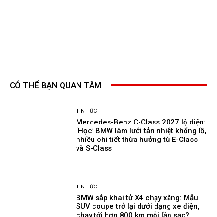
CÓ THỂ BẠN QUAN TÂM
TIN TỨC
Mercedes-Benz C-Class 2027 lộ diện:
‘Học’ BMW làm lưới tản nhiệt khổng lồ,
nhiều chi tiết thừa hưởng từ E-Class
và S-Class
TIN TỨC
BMW sắp khai tử X4 chạy xăng: Mẫu
SUV coupe trở lại dưới dạng xe điện,
chạy tới hơn 800 km mỗi lần sạc?