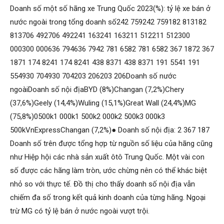
Doanh số một số hãng xe Trung Quốc 2023(%): tỷ lệ xe bán ở
nước ngoài trong tổng doanh số242 759242 759182 813182
813706 492706 492241 163241 163211 512211 512300
000300 000636 794636 7942 781 6582 781 6582 367 1872 367
1871 174 8241 174 8241 438 8371 438 8371 191 5541 191
554930 704930 704203 206203 206Doanh số nước
ngoàiDoanh số nội địaBYD (8%)Changan (7,2%)Chery
(37,6%)Geely (14,4%)Wuling (15,1%)Great Wall (24,4%)MG
(75,8%)0500k1 000k1 500k2 000k2 500k3 000k3
500kVnExpressChangan (7,2%)● Doanh số nội địa: 2 367 187
Doanh số trên được tổng hợp từ nguồn số liệu của hãng cũng
như Hiệp hội các nhà sản xuất ôtô Trung Quốc. Một vài con
số được các hãng làm tròn, ước chừng nên có thể khác biệt
nhỏ so với thực tế. Đồ thị cho thấy doanh số nội địa vẫn
chiếm đa số trong kết quả kinh doanh của từng hãng. Ngoại
trừ MG có tỷ lệ bán ở nước ngoài vượt trội.