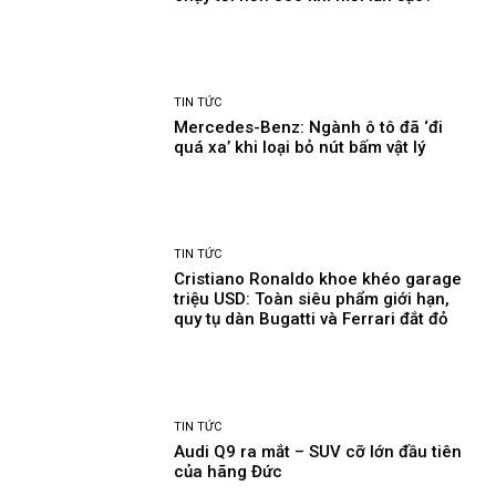
TIN TỨC
Mercedes-Benz: Ngành ô tô đã ‘đi
quá xa’ khi loại bỏ nút bấm vật lý
TIN TỨC
Cristiano Ronaldo khoe khéo garage
triệu USD: Toàn siêu phẩm giới hạn,
quy tụ dàn Bugatti và Ferrari đắt đỏ
TIN TỨC
Audi Q9 ra mắt – SUV cỡ lớn đầu tiên
của hãng Đức