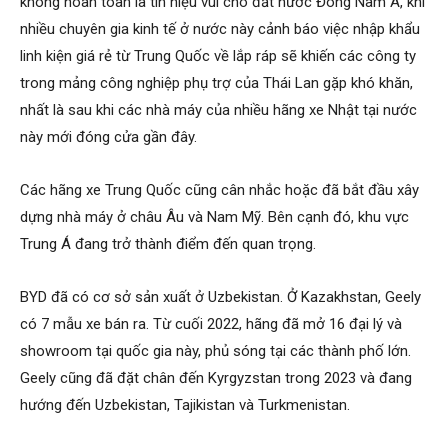
không hoàn toàn là tín hiệu vui cho đất nước Đông Nam Á, khi
nhiều chuyên gia kinh tế ở nước này cảnh báo việc nhập khẩu
linh kiện giá rẻ từ Trung Quốc về lắp ráp sẽ khiến các công ty
trong mảng công nghiệp phụ trợ của Thái Lan gặp khó khăn,
nhất là sau khi các nhà máy của nhiều hãng xe Nhật tại nước
này mới đóng cửa gần đây.
Các hãng xe Trung Quốc cũng cân nhắc hoặc đã bắt đầu xây
dựng nhà máy ở châu Âu và Nam Mỹ. Bên cạnh đó, khu vực
Trung Á đang trở thành điểm đến quan trọng.
BYD đã có cơ sở sản xuất ở Uzbekistan. Ở Kazakhstan, Geely
có 7 mẫu xe bán ra. Từ cuối 2022, hãng đã mở 16 đại lý và
showroom tại quốc gia này, phủ sóng tại các thành phố lớn.
Geely cũng đã đặt chân đến Kyrgyzstan trong 2023 và đang
hướng đến Uzbekistan, Tajikistan và Turkmenistan.