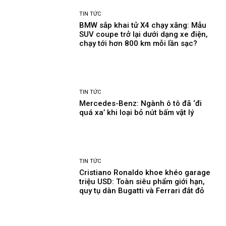
TIN TỨC
BMW sắp khai tử X4 chạy xăng: Mẫu
SUV coupe trở lại dưới dạng xe điện,
chạy tới hơn 800 km mỗi lần sạc?
TIN TỨC
Mercedes-Benz: Ngành ô tô đã ‘đi
quá xa’ khi loại bỏ nút bấm vật lý
TIN TỨC
Cristiano Ronaldo khoe khéo garage
triệu USD: Toàn siêu phẩm giới hạn,
quy tụ dàn Bugatti và Ferrari đắt đỏ