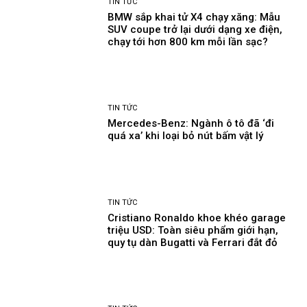
TIN TỨC
BMW sắp khai tử X4 chạy xăng: Mẫu
SUV coupe trở lại dưới dạng xe điện,
chạy tới hơn 800 km mỗi lần sạc?
TIN TỨC
Mercedes-Benz: Ngành ô tô đã ‘đi
quá xa’ khi loại bỏ nút bấm vật lý
TIN TỨC
Cristiano Ronaldo khoe khéo garage
triệu USD: Toàn siêu phẩm giới hạn,
quy tụ dàn Bugatti và Ferrari đắt đỏ