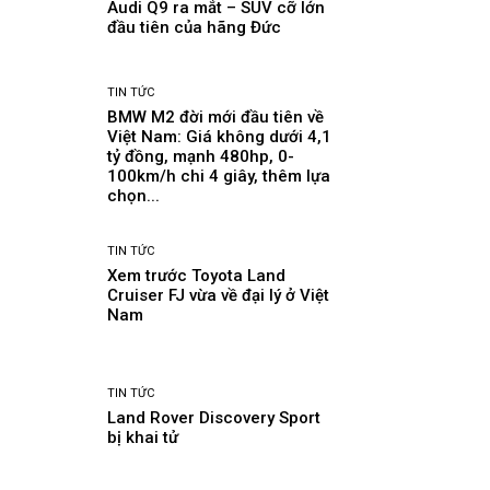
Audi Q9 ra mắt – SUV cỡ lớn
đầu tiên của hãng Đức
TIN TỨC
BMW M2 đời mới đầu tiên về
Việt Nam: Giá không dưới 4,1
tỷ đồng, mạnh 480hp, 0-
100km/h chi 4 giây, thêm lựa
chọn...
TIN TỨC
Xem trước Toyota Land
Cruiser FJ vừa về đại lý ở Việt
Nam
TIN TỨC
Land Rover Discovery Sport
bị khai tử