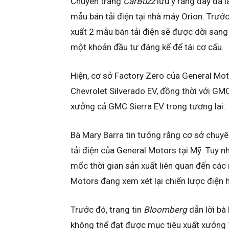
Chuyên trang
CarBuzz
lưu ý rằng đây đã l
mẫu bán tải điện tại nhà máy Orion. Trướ
xuất 2 mẫu bán tải điện sẽ được dời san
một khoản đầu tư đáng kể để tái cơ cấu.
Hiện, cơ sở Factory Zero của General Mot
Chevrolet Silverado EV, đồng thời với G
xưởng cả GMC Sierra EV trong tương lai.
Bà Mary Barra tin tưởng rằng cơ sở chuyê
tải điện của General Motors tại Mỹ. Tuy n
mốc thời gian sản xuất liên quan đến các 
Motors đang xem xét lại chiến lược điện 
Trước đó, trang tin
Bloomberg
dẫn lời bà
không thể đạt được mục tiêu xuất xưởng 