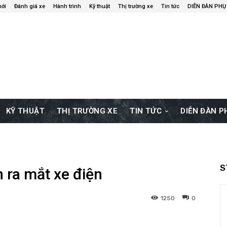
mới
Đánh giá xe
Hành trình
Kỹ thuật
Thị trường xe
Tin tức
DIỄN ĐÀN PHỤ
KỸ THUẬT
THỊ TRƯỜNG XE
TIN TỨC
DIỄN ĐÀN 
S
 ra mắt xe điện
1250
0