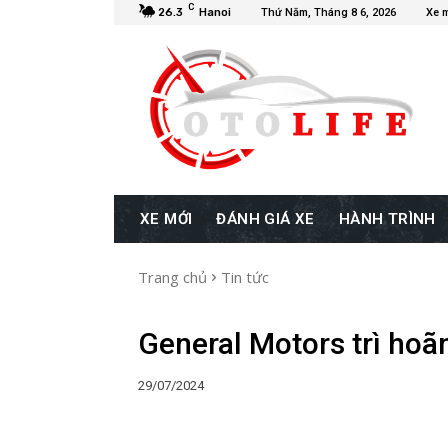
C
26.3
Hanoi
Thứ Năm, Tháng 8 6, 2026
Xe 
XE MỚI
ĐÁNH GIÁ XE
HÀNH TRÌNH
Trang chủ
Tin tức
General Motors trì hoãn
29/07/2024