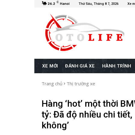
C
26.2
Hanoi
Thứ Sáu, Tháng 8 7, 2026
Xe m
XE MỚI
ĐÁNH GIÁ XE
HÀNH TRÌNH
Trang chủ
Thị trường xe
Hàng ‘hot’ một thời BM
tỷ: Đã độ nhiều chi tiết
không’