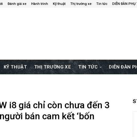
ới
Đánh giá xe
Hành trình
Kỹ thuật
Thị trường xe
Tin tức
DIỄN ĐÀN PHỤ
KỸ THUẬT
THỊ TRƯỜNG XE
TIN TỨC
DIỄN ĐÀN 
S
W i8 giá chỉ còn chưa đến 3
, người bán cam kết ‘bốn