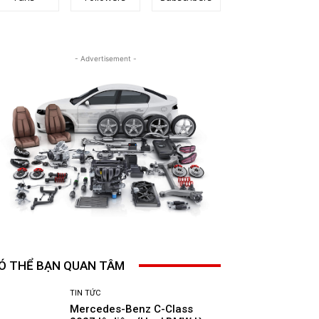
- Advertisement -
Ó THỂ BẠN QUAN TÂM
TIN TỨC
Mercedes-Benz C-Class