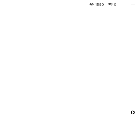
1550
0
C