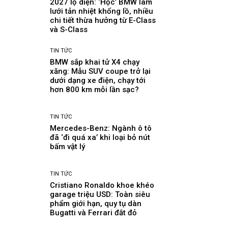
2027 lộ diện: ‘Học’ BMW làm
lưới tản nhiệt khổng lồ, nhiều
chi tiết thừa hưởng từ E-Class
và S-Class
TIN TỨC
BMW sắp khai tử X4 chạy
xăng: Mẫu SUV coupe trở lại
dưới dạng xe điện, chạy tới
hơn 800 km mỗi lần sạc?
TIN TỨC
Mercedes-Benz: Ngành ô tô
đã ‘đi quá xa’ khi loại bỏ nút
bấm vật lý
TIN TỨC
Cristiano Ronaldo khoe khéo
garage triệu USD: Toàn siêu
phẩm giới hạn, quy tụ dàn
Bugatti và Ferrari đắt đỏ