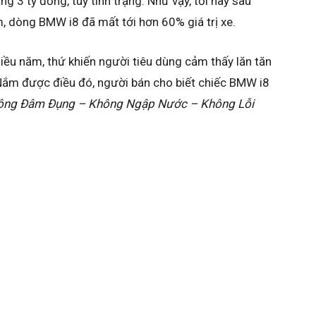
g 3 tỷ đồng, tuỳ tình trạng. Như vậy, tới nay sau
, dòng BMW i8 đã mất tới hơn 60% giá trị xe.
ều năm, thứ khiến người tiêu dùng cảm thấy lăn tăn
 Nắm được điều đó, người bán cho biết chiếc BMW i8
ông Đâm Đụng – Không Ngập Nước – Không Lỗi