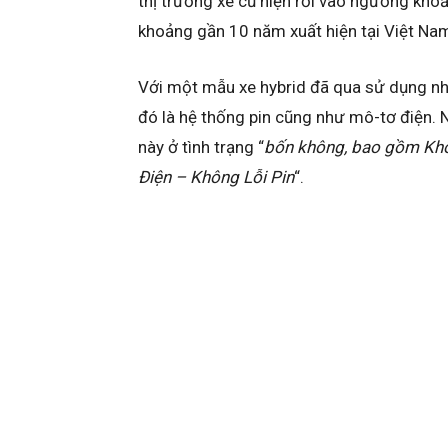
thị trường xe cũ hiện rơi vào ngưỡng khoản
khoảng gần 10 năm xuất hiện tại Việt Nam
Với một mẫu xe hybrid đã qua sử dụng nhi
đó là hệ thống pin cũng như mô-tơ điện.
này ở tình trạng “
bốn không, bao gồm Kh
Điện – Không Lỗi Pin
“.