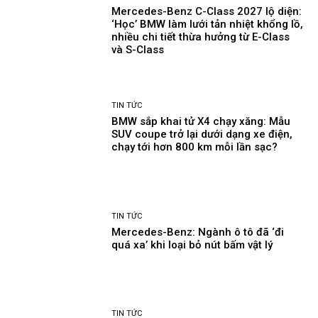
Mercedes-Benz C-Class 2027 lộ diện:
‘Học’ BMW làm lưới tản nhiệt khổng lồ,
nhiều chi tiết thừa hưởng từ E-Class
và S-Class
TIN TỨC
BMW sắp khai tử X4 chạy xăng: Mẫu
SUV coupe trở lại dưới dạng xe điện,
chạy tới hơn 800 km mỗi lần sạc?
TIN TỨC
Mercedes-Benz: Ngành ô tô đã ‘đi
quá xa’ khi loại bỏ nút bấm vật lý
TIN TỨC