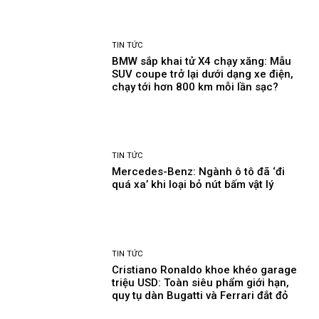
TIN TỨC
BMW sắp khai tử X4 chạy xăng: Mẫu
SUV coupe trở lại dưới dạng xe điện,
chạy tới hơn 800 km mỗi lần sạc?
TIN TỨC
Mercedes-Benz: Ngành ô tô đã ‘đi
quá xa’ khi loại bỏ nút bấm vật lý
TIN TỨC
Cristiano Ronaldo khoe khéo garage
triệu USD: Toàn siêu phẩm giới hạn,
quy tụ dàn Bugatti và Ferrari đắt đỏ