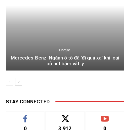
Tin tức
Mercedes-Benz: Ngành ô tô đã ‘đi quá xa’ khi loại
bỏ nút bấm vật lý
STAY CONNECTED
0
3,912
0