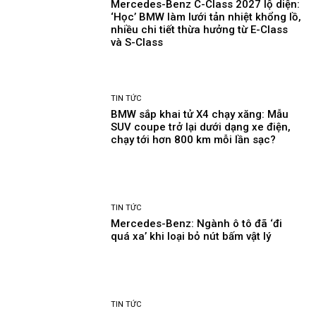
Mercedes-Benz C-Class 2027 lộ diện:
‘Học’ BMW làm lưới tản nhiệt khổng lồ,
nhiều chi tiết thừa hưởng từ E-Class
và S-Class
TIN TỨC
BMW sắp khai tử X4 chạy xăng: Mẫu
SUV coupe trở lại dưới dạng xe điện,
chạy tới hơn 800 km mỗi lần sạc?
TIN TỨC
Mercedes-Benz: Ngành ô tô đã ‘đi
quá xa’ khi loại bỏ nút bấm vật lý
TIN TỨC