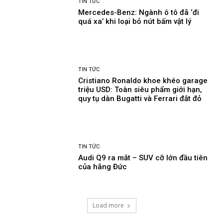
TIN TỨC
Mercedes-Benz: Ngành ô tô đã ‘đi
quá xa’ khi loại bỏ nút bấm vật lý
TIN TỨC
Cristiano Ronaldo khoe khéo garage
triệu USD: Toàn siêu phẩm giới hạn,
quy tụ dàn Bugatti và Ferrari đắt đỏ
TIN TỨC
Audi Q9 ra mắt – SUV cỡ lớn đầu tiên
của hãng Đức
Load more