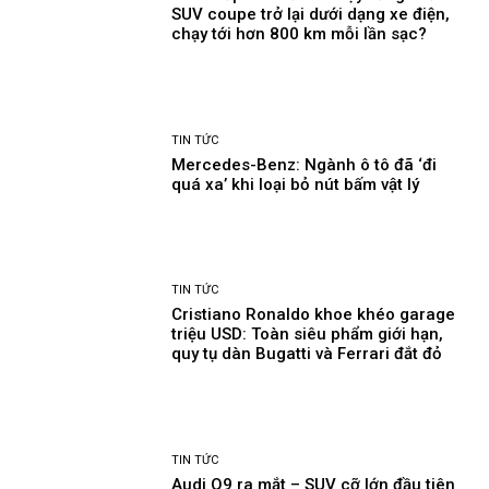
SUV coupe trở lại dưới dạng xe điện,
chạy tới hơn 800 km mỗi lần sạc?
TIN TỨC
Mercedes-Benz: Ngành ô tô đã ‘đi
quá xa’ khi loại bỏ nút bấm vật lý
TIN TỨC
Cristiano Ronaldo khoe khéo garage
triệu USD: Toàn siêu phẩm giới hạn,
quy tụ dàn Bugatti và Ferrari đắt đỏ
TIN TỨC
Audi Q9 ra mắt – SUV cỡ lớn đầu tiên