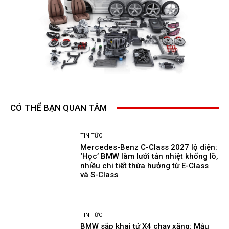
CÓ THỂ BẠN QUAN TÂM
TIN TỨC
Mercedes-Benz C-Class 2027 lộ diện:
‘Học’ BMW làm lưới tản nhiệt khổng lồ,
nhiều chi tiết thừa hưởng từ E-Class
và S-Class
TIN TỨC
BMW sắp khai tử X4 chạy xăng: Mẫu