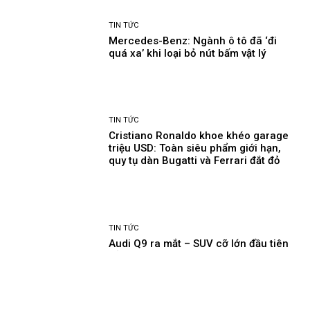
TIN TỨC
Mercedes-Benz: Ngành ô tô đã ‘đi
quá xa’ khi loại bỏ nút bấm vật lý
TIN TỨC
Cristiano Ronaldo khoe khéo garage
triệu USD: Toàn siêu phẩm giới hạn,
quy tụ dàn Bugatti và Ferrari đắt đỏ
TIN TỨC
Audi Q9 ra mắt – SUV cỡ lớn đầu tiên
của hãng Đức
Load more