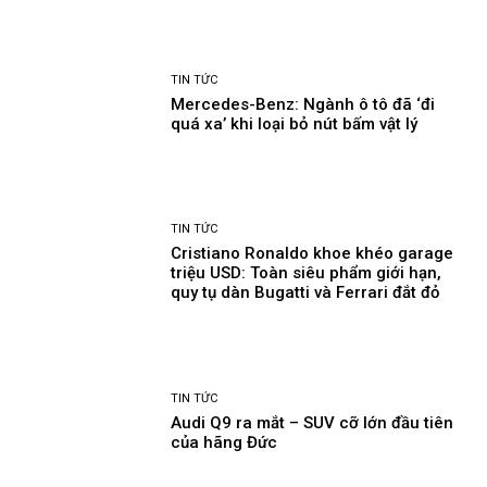
TIN TỨC
Mercedes-Benz: Ngành ô tô đã ‘đi
quá xa’ khi loại bỏ nút bấm vật lý
TIN TỨC
Cristiano Ronaldo khoe khéo garage
triệu USD: Toàn siêu phẩm giới hạn,
quy tụ dàn Bugatti và Ferrari đắt đỏ
TIN TỨC
Audi Q9 ra mắt – SUV cỡ lớn đầu tiên
của hãng Đức