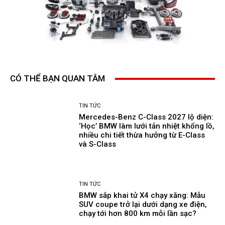
CÓ THỂ BẠN QUAN TÂM
TIN TỨC
Mercedes-Benz C-Class 2027 lộ diện:
‘Học’ BMW làm lưới tản nhiệt khổng lồ,
nhiều chi tiết thừa hưởng từ E-Class
và S-Class
TIN TỨC
BMW sắp khai tử X4 chạy xăng: Mẫu
SUV coupe trở lại dưới dạng xe điện,
chạy tới hơn 800 km mỗi lần sạc?