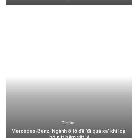
Tin tức
Mercedes-Benz: Ngành ô tô đã ‘đi quá xa’ khi loại
bỏ nút bấm vật lý