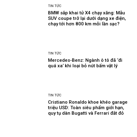
TIN TỨC
BMW sắp khai tử X4 chạy xăng: Mẫu
SUV coupe trở lại dưới dạng xe điện,
chạy tới hơn 800 km mỗi lần sạc?
TIN TỨC
Mercedes-Benz: Ngành ô tô đã ‘đi
quá xa’ khi loại bỏ nút bấm vật lý
TIN TỨC
Cristiano Ronaldo khoe khéo garage
triệu USD: Toàn siêu phẩm giới hạn,
quy tụ dàn Bugatti và Ferrari đắt đỏ