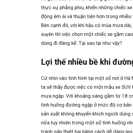
thực sự phẳng phiu, khiến những chiếc xe
động êm ái và thuận tiện hơn trong nhiều
Bên cạnh đó, với khí hậu có mùa mưa dài, 
xuyên thì việc chọn một chiếc xe gầm cao 
dùng đi đáng kể. Tại sao lại như vậy?
Lợi thế nhiều bề khi đườn
Cứ nhìn vào tình hình tại một số nơi ở Hà
ta sẽ thấy được việc có một mẫu xe SUV ha
mưa ngập. Với khoảng sáng gầm từ 18 cm
tình huống đường ngập ở mức độ cơ bản 
sản xuất không khuyến khích người dùng
nữa tuy nhiên trong một số tình huống n
tránh gặp thiệt hại bằng cách dễ dàng leo 