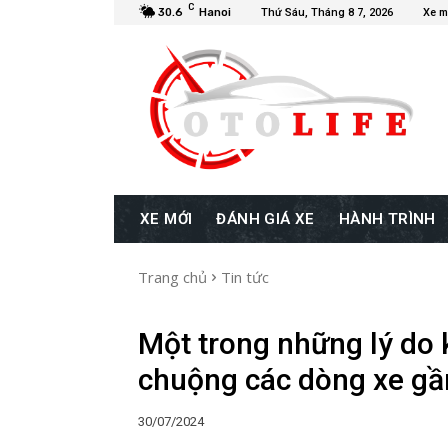
C
30.6
Hanoi
Thứ Sáu, Tháng 8 7, 2026
Xe m
XE MỚI
ĐÁNH GIÁ XE
HÀNH TRÌNH
Trang chủ
Tin tức
Một trong những lý do 
chuộng các dòng xe gầ
30/07/2024