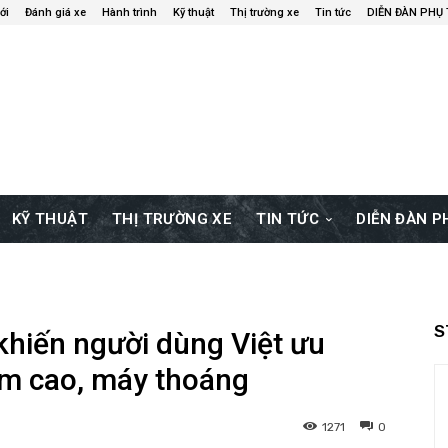
ới
Đánh giá xe
Hành trình
Kỹ thuật
Thị trường xe
Tin tức
DIỄN ĐÀN PHỤ
KỸ THUẬT
THỊ TRƯỜNG XE
TIN TỨC
DIỄN ĐÀN 
S
khiến người dùng Việt ưu
m cao, máy thoáng
1271
0