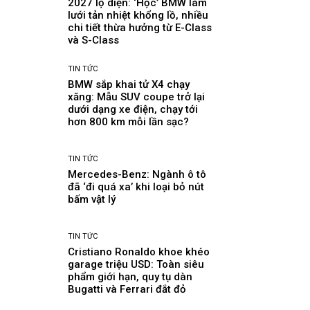
2027 lộ diện: ‘Học’ BMW làm
lưới tản nhiệt khổng lồ, nhiều
chi tiết thừa hưởng từ E-Class
và S-Class
TIN TỨC
BMW sắp khai tử X4 chạy
xăng: Mẫu SUV coupe trở lại
dưới dạng xe điện, chạy tới
hơn 800 km mỗi lần sạc?
TIN TỨC
Mercedes-Benz: Ngành ô tô
đã ‘đi quá xa’ khi loại bỏ nút
bấm vật lý
TIN TỨC
Cristiano Ronaldo khoe khéo
garage triệu USD: Toàn siêu
phẩm giới hạn, quy tụ dàn
Bugatti và Ferrari đắt đỏ