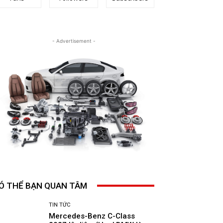
- Advertisement -
Ó THỂ BẠN QUAN TÂM
TIN TỨC
Mercedes-Benz C-Class