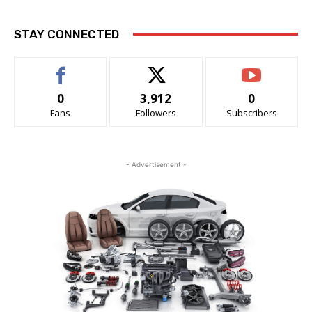
Xem trước Toyota Land Cruiser FJ vừa về đại lý ở
Việt Nam
STAY CONNECTED
0
3,912
0
Fans
Followers
Subscribers
- Advertisement -