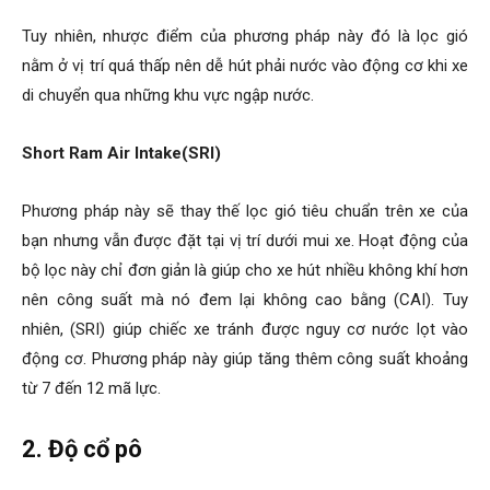
tránh xa nhiệt độ cao dưới nắp capo dẫn đến không khí được
nạp vào động cơ có nhiệt độ thấp hơn và có mật độ oxy cao
hơn. Phương pháp này có thể giúp động cơ ô tô tăng thêm từ
10 đến 15 mã lực.
Tuy nhiên, nhược điểm của phương pháp này đó là lọc gió
nằm ở vị trí quá thấp nên dễ hút phải nước vào động cơ khi xe
di chuyển qua những khu vực ngập nước.
Short Ram Air Intake(SRI)
Phương pháp này sẽ thay thế lọc gió tiêu chuẩn trên xe của
bạn nhưng vẫn được đặt tại vị trí dưới mui xe. Hoạt động của
bộ lọc này chỉ đơn giản là giúp cho xe hút nhiều không khí hơn
nên công suất mà nó đem lại không cao bằng (CAI). Tuy
nhiên, (SRI) giúp chiếc xe tránh được nguy cơ nước lọt vào