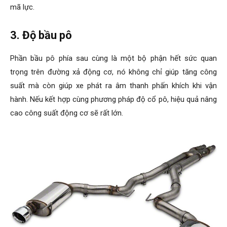
Việc thay thế cổ pô mới, ống dẫn khí thải mới của bạn (có
thêm bộ biến đổi xúc tác). Điều này giúp cho chiếc xe dễ dàng
“thở” hơn và động cơ sẽ sản sinh thêm một số mã lực.
Phương pháp này giúp xế hộp có thể tăng thêm từ 7 đến 15
mã lực.
3. Độ bầu pô
Phần bầu pô phía sau cùng là một bộ phận hết sức quan
trọng trên đường xả động cơ, nó không chỉ giúp tăng công
suất mà còn giúp xe phát ra âm thanh phấn khích khi vận
hành. Nếu kết hợp cùng phương pháp độ cổ pô, hiệu quả nâng
cao công suất động cơ sẽ rất lớn.