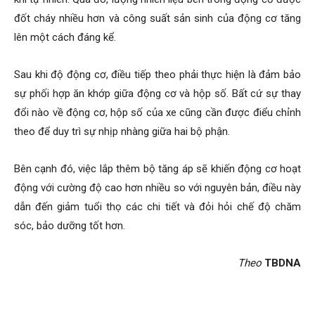
Bộ tăng áp hoạt động dựa trên năng lượng từ khí xả của động
cơ ô tô để làm quay tua bin nén khí. Không khí sau khi đi qua
bộ tăng áp sẽ bị nén lại, mật độ không khí trên cùng một đơn
vị thể tích được nạp vào động cơ sẽ lớn hơn nhiều so với hút
khí tự nhiên. Qua đó, lượng nhiên liệu bên trong động cơ được
đốt cháy nhiều hơn và công suất sản sinh của động cơ tăng
lên một cách đáng kể.
Sau khi độ động cơ, điều tiếp theo phải thực hiện là đảm bảo
sự phối hợp ăn khớp giữa động cơ và hộp số. Bất cứ sự thay
đổi nào về động cơ, hộp số của xe cũng cần được điểu chỉnh
theo để duy trì sự nhịp nhàng giữa hai bộ phận.
Bên cạnh đó, việc lắp thêm bộ tăng áp sẽ khiến động cơ hoạt
động với cường độ cao hơn nhiều so với nguyên bản, điều này
dẫn đến giảm tuổi thọ các chi tiết và đỏi hỏi chế độ chăm
sóc, bảo dưỡng tốt hơn.