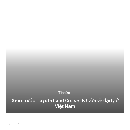
dưới 4,1 tỷ đồng, mạnh 480hp, 0-100km/h chi 4
giây, thêm lựa chọn...
Tin tức