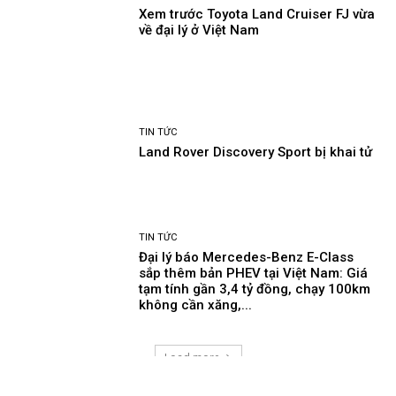
480hp, 0-100km/h chi 4 giây, thêm
lựa chọn...
TIN TỨC
Xem trước Toyota Land Cruiser FJ vừa
về đại lý ở Việt Nam
TIN TỨC
Land Rover Discovery Sport bị khai tử
TIN TỨC
Đại lý báo Mercedes-Benz E-Class
sắp thêm bản PHEV tại Việt Nam: Giá