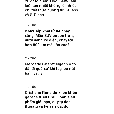
2027 lộ diện: ‘Học’ BMW làm
lưới tản nhiệt khổng lồ, nhiều
chi tiết thừa hưởng từ E-Class
và S-Class
TIN TỨC
BMW sắp khai tử X4 chạy
xăng: Mẫu SUV coupe trở lại
dưới dạng xe điện, chạy tới
hơn 800 km mỗi lần sạc?
TIN TỨC
Mercedes-Benz: Ngành ô tô
đã ‘đi quá xa’ khi loại bỏ nút
bấm vật lý
TIN TỨC
Cristiano Ronaldo khoe khéo
garage triệu USD: Toàn siêu
phẩm giới hạn, quy tụ dàn
Bugatti và Ferrari đắt đỏ