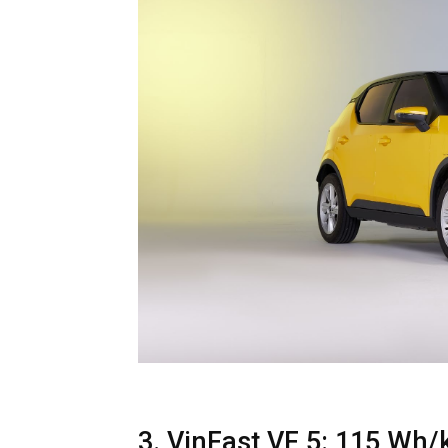
3. VinFast VF 5: 115 Wh/