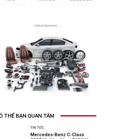
- Advertisement -
Ó THỂ BẠN QUAN TÂM
TIN TỨC
Mercedes-Benz C-Class