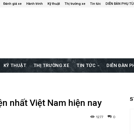
Đánh giá xe
Hành trình
Kỹ thuật
Thị trường xe
Tin tức
DIỄN ĐÀN PHỤ T
KỸ THUẬT
THỊ TRƯỜNG XE
TIN TỨC
DIỄN ĐÀN 
S
iện nhất Việt Nam hiện nay
1277
0