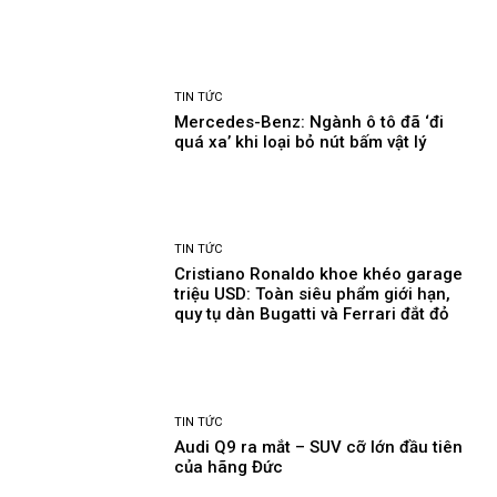
TIN TỨC
Mercedes-Benz: Ngành ô tô đã ‘đi
quá xa’ khi loại bỏ nút bấm vật lý
TIN TỨC
Cristiano Ronaldo khoe khéo garage
triệu USD: Toàn siêu phẩm giới hạn,
quy tụ dàn Bugatti và Ferrari đắt đỏ
TIN TỨC
Audi Q9 ra mắt – SUV cỡ lớn đầu tiên
của hãng Đức