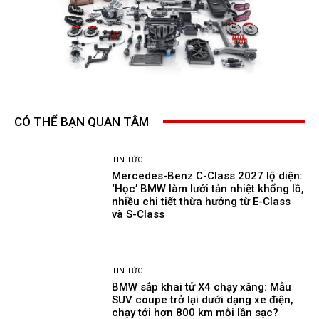
CÓ THỂ BẠN QUAN TÂM
TIN TỨC
Mercedes-Benz C-Class 2027 lộ diện:
‘Học’ BMW làm lưới tản nhiệt khổng lồ,
nhiều chi tiết thừa hưởng từ E-Class
và S-Class
TIN TỨC
BMW sắp khai tử X4 chạy xăng: Mẫu
SUV coupe trở lại dưới dạng xe điện,
chạy tới hơn 800 km mỗi lần sạc?