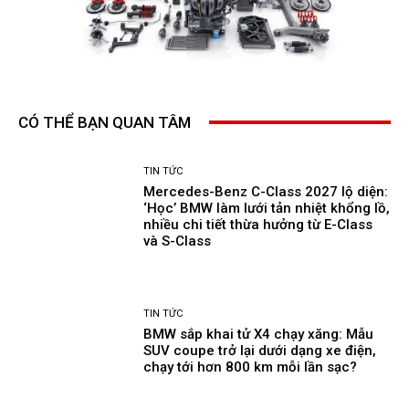
CÓ THỂ BẠN QUAN TÂM
TIN TỨC
Mercedes-Benz C-Class 2027 lộ diện:
‘Học’ BMW làm lưới tản nhiệt khổng lồ,
nhiều chi tiết thừa hưởng từ E-Class
và S-Class
TIN TỨC
BMW sắp khai tử X4 chạy xăng: Mẫu
SUV coupe trở lại dưới dạng xe điện,
chạy tới hơn 800 km mỗi lần sạc?