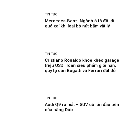
TIN TỨC
Mercedes-Benz: Ngành ô tô đã ‘đi
quá xa’ khi loại bỏ nút bấm vật lý
TIN TỨC
Cristiano Ronaldo khoe khéo garage
triệu USD: Toàn siêu phẩm giới hạn,
quy tụ dàn Bugatti và Ferrari đắt đỏ
TIN TỨC
Audi Q9 ra mắt – SUV cỡ lớn đầu tiên
của hãng Đức