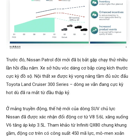
Trước đó, Nissan Patrol đời mới đã bị bắt gặp chạy thử nhiều
lần hồi đầu năm. Xe sở hữu vóc dáng cơ bắp cùng kích thước
cực kỳ đồ sộ. Nội thất xe được kỳ vọng nâng tầm đủ sức đấu
Toyota Land Cruiser 300 Series – dòng xe vẫn đang cực kỳ
hot dù đã ra mắt từ đầu thập kỷ.
Ở mảng truyền động, thế hệ mới của dòng SUV chủ lực
Nissan đã được xác nhận đổi động cơ từ V8 5.6L xăng xuống
V6 tăng áp kép 3.5L. Tham khảo từ Infiniti QX80 chung khung
gầm, động cơ trên có công suất 450 mã lực, mô-men xoắn