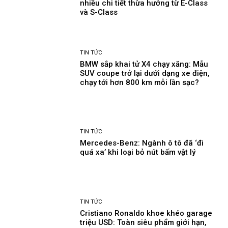
nhiều chi tiết thừa hưởng từ E-Class
và S-Class
TIN TỨC
BMW sắp khai tử X4 chạy xăng: Mẫu
SUV coupe trở lại dưới dạng xe điện,
chạy tới hơn 800 km mỗi lần sạc?
TIN TỨC
Mercedes-Benz: Ngành ô tô đã ‘đi
quá xa’ khi loại bỏ nút bấm vật lý
TIN TỨC
Cristiano Ronaldo khoe khéo garage
triệu USD: Toàn siêu phẩm giới hạn,