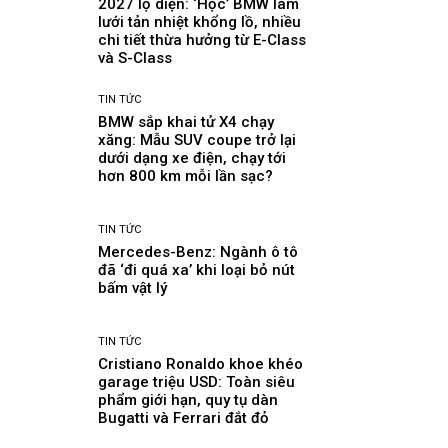
2027 lộ diện: ‘Học’ BMW làm
lưới tản nhiệt khổng lồ, nhiều
chi tiết thừa hưởng từ E-Class
và S-Class
TIN TỨC
BMW sắp khai tử X4 chạy
xăng: Mẫu SUV coupe trở lại
dưới dạng xe điện, chạy tới
hơn 800 km mỗi lần sạc?
TIN TỨC
Mercedes-Benz: Ngành ô tô
đã ‘đi quá xa’ khi loại bỏ nút
bấm vật lý
TIN TỨC
Cristiano Ronaldo khoe khéo
garage triệu USD: Toàn siêu
phẩm giới hạn, quy tụ dàn
Bugatti và Ferrari đắt đỏ