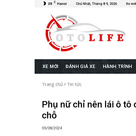
C
28
Hanoi
Chủ Nhật, Tháng 8 9, 2026
Xe mớ
XE MỚI
ĐÁNH GIÁ XE
HÀNH TRÌNH
Trang chủ
Tin tức
Phụ nữ chỉ nên lái ô t
chỗ
05/08/2024