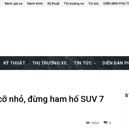
i
Đánh giá xe
Hành trình
Kỹ thuật
Thị trường xe
Tin tức
DIỄN ĐÀN PHỤ 
KỸ THUẬT
THỊ TRƯỜNG XE
TIN TỨC
DIỄN ĐÀN 
S
ô cỡ nhỏ, đừng ham hố SUV 7
1250
0