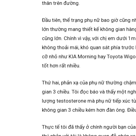
thân trên đường.
Đầu tiên, thể trạng phụ nữ bao giờ cũng 
lớn thường mang thiết kế không gian hàng
cũng lớn. Chính vì vậy, với chị em dưới 1m
không thoải mái, khó quan sát phía trước 
cỡ nhỏ như KIA Morning hay Toyota Wigo 
tốt hơn rất nhiều.
Thứ hai, phản xạ của phụ nữ thường chậm
gian 3 chiều. Tôi đọc báo và thấy một ng
lượng testosterone mà phụ nữ tiếp xúc từ
không gian 3 chiều kém hơn đàn ông. Điều
Thực tế tôi đã thấy ở chính người bạn của
thú nhận với tôi là không quen đỗ ghép x