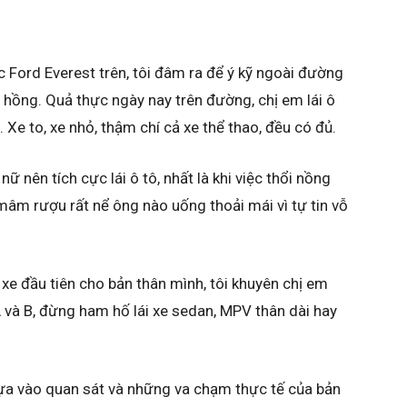
ếc Ford Everest trên, tôi đâm ra để ý kỹ ngoài đường
 hồng. Quả thực ngày nay trên đường, chị em lái ô
Xe to, xe nhỏ, thậm chí cả xe thể thao, đều có đủ.
ữ nên tích cực lái ô tô, nhất là khi việc thổi nồng
mâm rượu rất nể ông nào uống thoải mái vì tự tin vỗ
xe đầu tiên cho bản thân mình, tôi khuyên chị em
 và B, đừng ham hố lái xe sedan, MPV thân dài hay
 dựa vào quan sát và những va chạm thực tế của bản