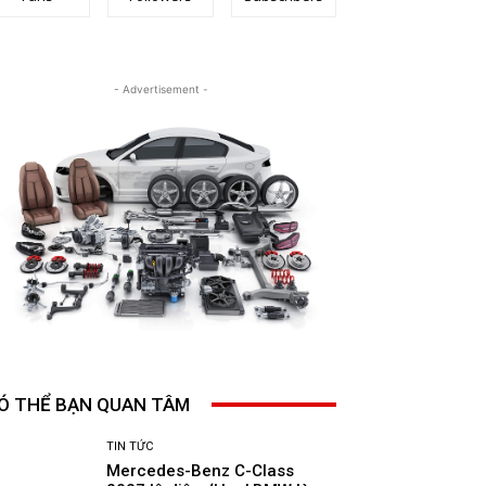
- Advertisement -
Ó THỂ BẠN QUAN TÂM
TIN TỨC
Mercedes-Benz C-Class