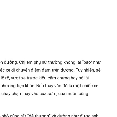
rên đường. Chị em phụ nữ thường không lái “bạo” như
ếc xe di chuyển điềm đạm trên đường. Tuy nhiên, sẽ
 lề rề, vượt xe trước kiểu cầm chừng hay bẻ lái
phương tiện khác. Nếu thay vào đó là một chiếc xe
 nó chạy chậm hay vào cua sớm, cua muộn cũng
i xe nhỏ cũng rất “dễ thương” và dường như được anh