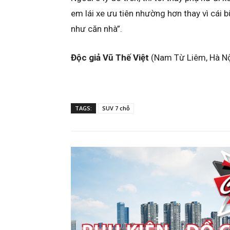
em lái xe ưu tiên nhường hơn thay vì cái 
như căn nhà”.
Độc giả Vũ Thế Việt
(Nam Từ Liêm, Hà Nộ
TAGS:
SUV 7 chỗ