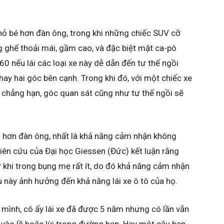
nhỏ bé hơn đàn ông, trong khi những chiếc SUV cỡ
 ghế thoải mái, gầm cao, và đặc biệt mặt ca-pô
60 nếu lái các loại xe này dễ dẫn đến tư thế ngồi
hay hai góc bên cạnh. Trong khi đó, với một chiếc xe
chẳng hạn, góc quan sát cũng như tư thế ngồi sẽ
 hơn đàn ông, nhất là khả năng cảm nhận không
hiên cứu của Đại học Giessen (Đức) kết luận rằng
 khi trong bụng mẹ rất ít, do đó khả năng cảm nhận
 này ảnh hưởng đến khả năng lái xe ô tô của họ.
 mình, cô ấy lái xe đã được 5 năm nhưng có lần vẫn
e vào lề hoặc lùi trong đường hẹp. Hay một cậu bạn