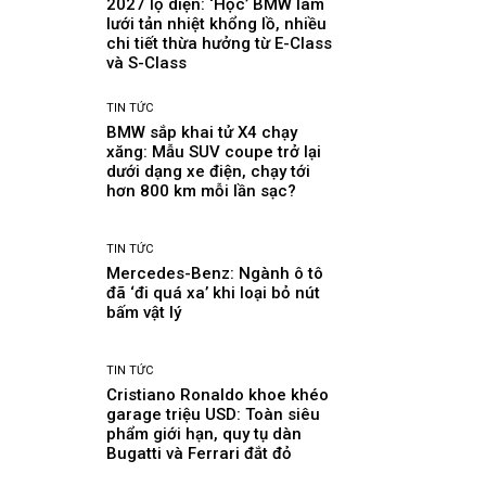
2027 lộ diện: ‘Học’ BMW làm
lưới tản nhiệt khổng lồ, nhiều
chi tiết thừa hưởng từ E-Class
và S-Class
TIN TỨC
BMW sắp khai tử X4 chạy
xăng: Mẫu SUV coupe trở lại
dưới dạng xe điện, chạy tới
hơn 800 km mỗi lần sạc?
TIN TỨC
Mercedes-Benz: Ngành ô tô
đã ‘đi quá xa’ khi loại bỏ nút
bấm vật lý
TIN TỨC
Cristiano Ronaldo khoe khéo
garage triệu USD: Toàn siêu
phẩm giới hạn, quy tụ dàn
Bugatti và Ferrari đắt đỏ