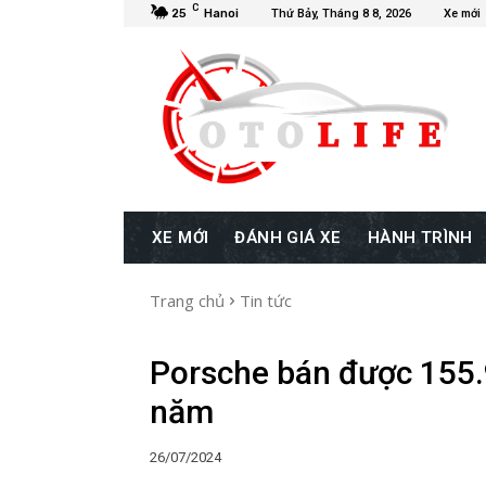
C
25
Hanoi
Thứ Bảy, Tháng 8 8, 2026
Xe mới
XE MỚI
ĐÁNH GIÁ XE
HÀNH TRÌNH
Trang chủ
Tin tức
Porsche bán được 155.
năm
26/07/2024