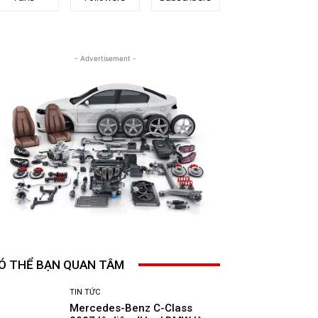
- Advertisement -
Ó THỂ BẠN QUAN TÂM
TIN TỨC
Mercedes-Benz C-Class