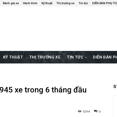
Đánh giá xe
Hành trình
Kỹ thuật
Thị trường xe
Tin tức
DIỄN ĐÀN PHỤ T
KỸ THUẬT
THỊ TRƯỜNG XE
TIN TỨC
DIỄN ĐÀN 
S
945 xe trong 6 tháng đầu
1294
0