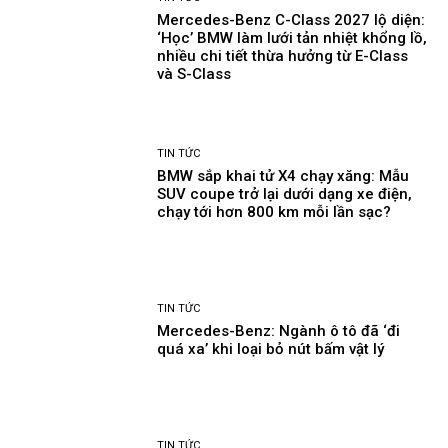
Mercedes-Benz C-Class 2027 lộ diện:
‘Học’ BMW làm lưới tản nhiệt khổng lồ,
nhiều chi tiết thừa hưởng từ E-Class
và S-Class
TIN TỨC
BMW sắp khai tử X4 chạy xăng: Mẫu
SUV coupe trở lại dưới dạng xe điện,
chạy tới hơn 800 km mỗi lần sạc?
TIN TỨC
Mercedes-Benz: Ngành ô tô đã ‘đi
quá xa’ khi loại bỏ nút bấm vật lý
TIN TỨC