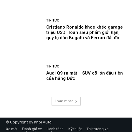
TIN TỨC
Cristiano Ronaldo khoe khéo garage
triệu USD: Toàn siêu phẩm giới hạn,
quy tụ dàn Bugatti và Ferrari đắt đỏ
TIN TỨC
Audi Q9 ra mắt – SUV cỡ lớn đầu tiên
của hãng Đức
Load more
© Copyright by Khôi Auto
Xe mới
Đánh giá xe
Hành trình
Kỹ thuật
Thị trường xe