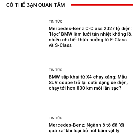
CÓ THỂ BẠN QUAN TÂM
TIN TỨC
Mercedes-Benz C-Class 2027 lộ diện:
‘Học’ BMW làm lưới tản nhiệt khổng lồ,
nhiều chi tiết thừa hưởng từ E-Class
và S-Class
TIN TỨC
BMW sắp khai tử X4 chạy xăng: Mẫu
SUV coupe trở lại dưới dạng xe điện,
chạy tới hơn 800 km mỗi lần sạc?
TIN TỨC
Mercedes-Benz: Ngành ô tô đã ‘đi
quá xa’ khi loại bỏ nút bấm vật lý