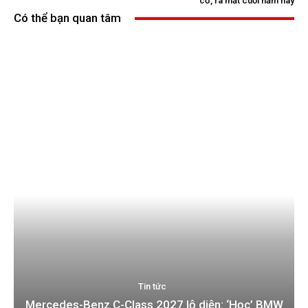
cơ, ra mắt cuối năm nay
Có thể bạn quan tâm
Tin tức
Mercedes-Benz C-Class 2027 lộ diện: ‘Học’ BMW