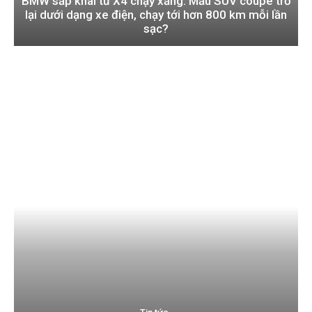
BMW sắp khai tử X4 chạy xăng: Mẫu SUV coupe trở
lại dưới dạng xe điện, chạy tới hơn 800 km mỗi lần
sạc?