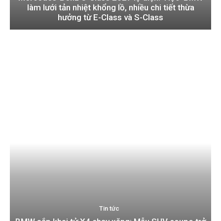
làm lưới tản nhiệt khổng lồ, nhiều chi tiết thừa
hưởng từ E-Class và S-Class
Tin tức