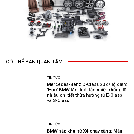
CÓ THỂ BẠN QUAN TÂM
TIN TỨC
Mercedes-Benz C-Class 2027 lộ diện:
‘Học’ BMW làm lưới tản nhiệt khổng lồ,
nhiều chi tiết thừa hưởng từ E-Class
và S-Class
TIN TỨC
BMW sắp khai tử X4 chạy xăng: Mẫu