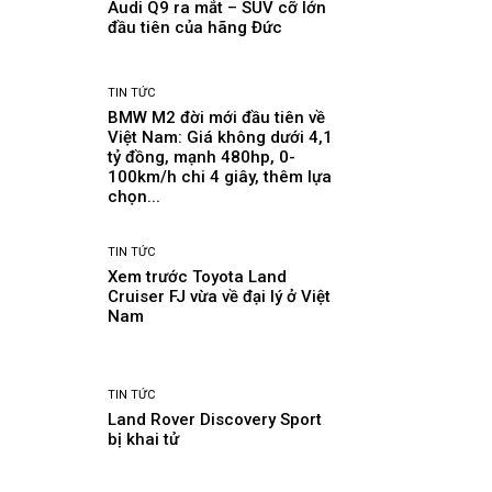
Audi Q9 ra mắt – SUV cỡ lớn
đầu tiên của hãng Đức
TIN TỨC
BMW M2 đời mới đầu tiên về
Việt Nam: Giá không dưới 4,1
tỷ đồng, mạnh 480hp, 0-
100km/h chi 4 giây, thêm lựa
chọn...
TIN TỨC
Xem trước Toyota Land
Cruiser FJ vừa về đại lý ở Việt
Nam
TIN TỨC
Land Rover Discovery Sport
bị khai tử