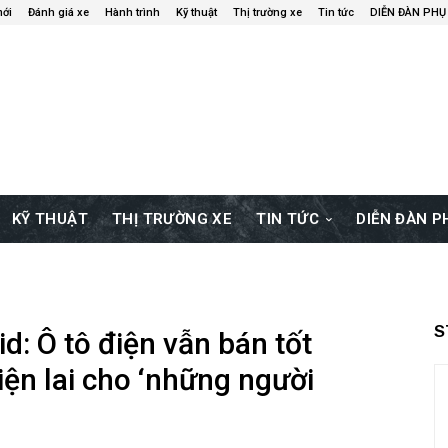
mới
Đánh giá xe
Hành trình
Kỹ thuật
Thị trường xe
Tin tức
DIỄN ĐÀN PHỤ
KỸ THUẬT
THỊ TRƯỜNG XE
TIN TỨC
DIỄN ĐÀN 
S
rid: Ô tô điện vẫn bán tốt
ện lai cho ‘những người