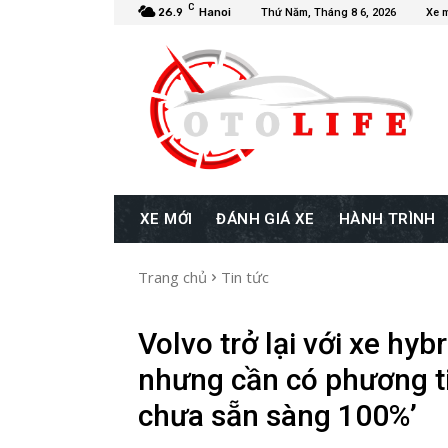
C
26.9
Hanoi
Thứ Năm, Tháng 8 6, 2026
Xe 
XE MỚI
ĐÁNH GIÁ XE
HÀNH TRÌNH
Trang chủ
Tin tức
Volvo trở lại với xe hyb
nhưng cần có phương ti
chưa sẵn sàng 100%’