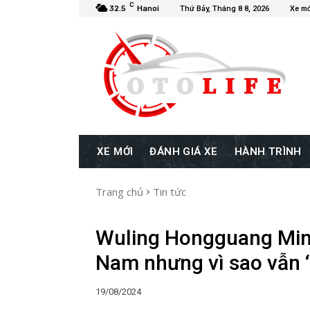
C
32.5
Hanoi
Thứ Bảy, Tháng 8 8, 2026
Xe mớ
XE MỚI
ĐÁNH GIÁ XE
HÀNH TRÌNH
Trang chủ
Tin tức
Wuling Hongguang Mini 
Nam nhưng vì sao vẫn 
19/08/2024