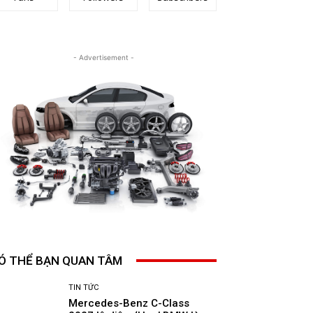
- Advertisement -
Ó THỂ BẠN QUAN TÂM
TIN TỨC
Mercedes-Benz C-Class