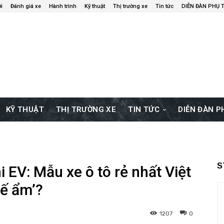
i
Đánh giá xe
Hành trình
Kỹ thuật
Thị trường xe
Tin tức
DIỄN ĐÀN PHỤ 
KỸ THUẬT
THỊ TRƯỜNG XE
TIN TỨC
DIỄN ĐÀN 
S
EV: Mẫu xe ô tô rẻ nhất Việt
‘ế ẩm’?
1207
0