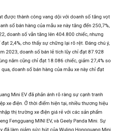
t được thành công vang dội với doanh số tăng vọt
oanh số bán hàng của mẫu xe này tăng đến 250,7%,
2, doanh số vẫn tăng lên 404.800 chiếc, nhưng
ạt 2,4%, cho thấy sự chững lại rõ rệt. Đáng chú ý,
m 2023, doanh số bán lẻ tích lũy chỉ đạt 87.928
cùng năm cũng chỉ đạt 18.086 chiếc, giảm 27,4% so
 qua, doanh số bán hàng của mẫu xe này chỉ đạt
ang Mini EV đã phản ánh rõ ràng sự cạnh tranh
 xe điện. Ở thời điểm hiện tại, nhiều thương hiệu
nhập thị trường xe điện giá rẻ với các sản phẩm
eng Fengguang MINI EV, và Geely Panda Mini. Sự
ày đã làm giảm sức hút của Wuling Hongguang Mini