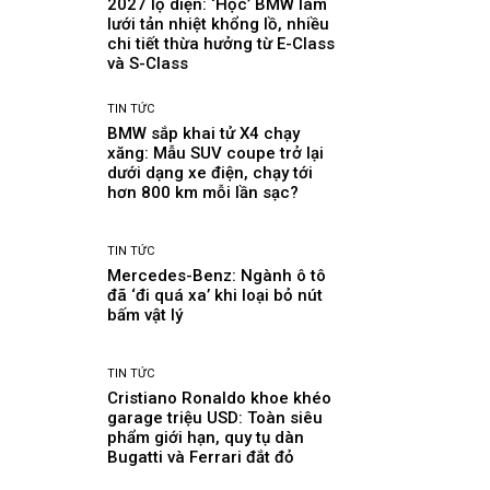
2027 lộ diện: ‘Học’ BMW làm
lưới tản nhiệt khổng lồ, nhiều
chi tiết thừa hưởng từ E-Class
và S-Class
TIN TỨC
BMW sắp khai tử X4 chạy
xăng: Mẫu SUV coupe trở lại
dưới dạng xe điện, chạy tới
hơn 800 km mỗi lần sạc?
TIN TỨC
Mercedes-Benz: Ngành ô tô
đã ‘đi quá xa’ khi loại bỏ nút
bấm vật lý
TIN TỨC
Cristiano Ronaldo khoe khéo
garage triệu USD: Toàn siêu
phẩm giới hạn, quy tụ dàn
Bugatti và Ferrari đắt đỏ