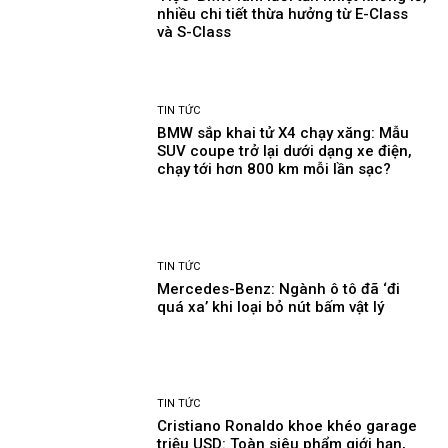
nhiều chi tiết thừa hưởng từ E-Class
và S-Class
TIN TỨC
BMW sắp khai tử X4 chạy xăng: Mẫu
SUV coupe trở lại dưới dạng xe điện,
chạy tới hơn 800 km mỗi lần sạc?
TIN TỨC
Mercedes-Benz: Ngành ô tô đã ‘đi
quá xa’ khi loại bỏ nút bấm vật lý
TIN TỨC
Cristiano Ronaldo khoe khéo garage
triệu USD: Toàn siêu phẩm giới hạn,